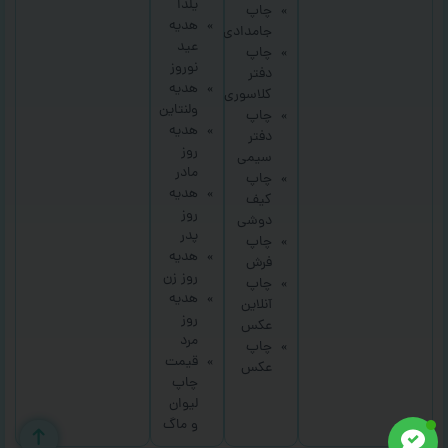
یلدا
چاپ
هدیه
جامدادی
عید
چاپ
نوروز
دفتر
هدیه
کلاسوری
ولنتاین
چاپ
هدیه
دفتر
روز
سیمی
مادر
چاپ
هدیه
کیف
روز
دوشی
پدر
چاپ
هدیه
فرش
روز زن
چاپ
هدیه
آنلاین
روز
عکس
مرد
چاپ
قیمت
عکس
چاپ
لیوان
و ماگ