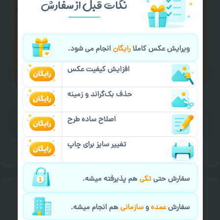
نکات قبل از سفارش
کردن متن و عکس) یا
هماهنگی ارسال
و یا
کادو کردن سفارش
با اپراتو عکسچاپ هماهنگی
لازم را انجام دهید.
ویرایش عکس کاملا
رایگان
انجام می شود.
ایمیل جهت ثبت یا پیگیری سفارش:
aks4chap.com@gmail.com
افزایش کیفیت عکس
حذف بک‌گراند و زمینه
اصلاح ساده طرح
برای ارسال پیام کلیک کنید
تغییر سایز برای چاپ
سفارش حتی
تکی
هم پذیرفته میشه.
خیالت راحت از
سفارش گیری
سفارش
عمده
و
سازمانی
هم انجام میشه.