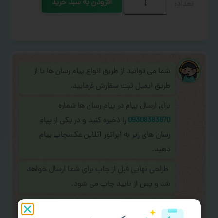
افزودن به سبد خرید
شما می توانید از طریق انواع پیام رسان ها یا از
طریق ایمیل ثبت سفارش فرمایید.
برای ارسال پیام در پیام رسان ها شماره
09308383670
را ذخیره کنید و در یکی از پیام
رسان های زیر به اپراتور آنلاین عکسچاپ پیام
دهید.
طراحی نهایی قبل از چاپ برای شما ارسال خواهد
شد و پس از تایید چاپ می شود.
در صورت نیاز به
سفارشی سازی طرح
(اضافه