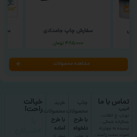
ارتی
سفارش چاپ جامدادی
سفار
۴۸۵,۰۰۰
تومان
مشاهده محصولات
تماس با ما
خیالت
چاپ
خرید
راحت!
آدرس:
محصولات
محصولات
با
تهران، خ انقلاب ،
با طرح
با طرح
جمالزاده شمالی ،
اطمینان
دلخواه
آماده
نرسیده به چهارراه
نصرت سمت راست ،
چاپ
بیش از