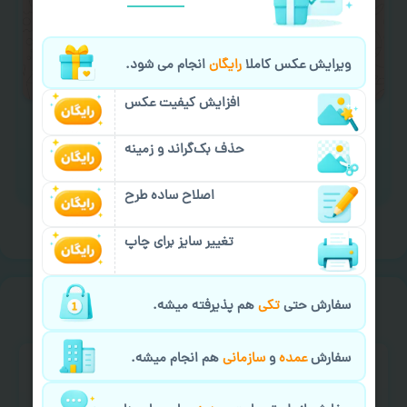
لازم را انجام دهید.
ایمیل جهت ثبت یا پیگیری سفارش:
ویرایش عکس کاملا
رایگان
انجام می شود.
aks4chap.com@gmail.com
افزایش کیفیت عکس
حذف بک‌گراند و زمینه
برای ارسال پیام کلیک کنید
اصلاح ساده طرح
تغییر سایز برای چاپ
خیالت راحت از
سفارش گیری
سفارش حتی
تکی
هم پذیرفته میشه.
سفارش
عمده
و
سازمانی
هم انجام میشه.