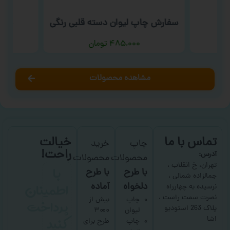
ب
سفارش چاپ لیوان دسته قلبی رنگی
سفا
۴۸۵,۰۰۰
تومان
مشاهده محصولات
تماس با ما
خیالت
چاپ
خرید
راحت!
آدرس:
محصولات
محصولات
با
تهران، خ انقلاب ،
با طرح
با طرح
جمالزاده شمالی ،
اطمینان
دلخواه
آماده
نرسیده به چهارراه
نصرت سمت راست ،
پرداخت
چاپ
بیش از
پلاک 263 استودیو
لیوان
۳۰۰۰
کنید
اشا
چاپ
طرح برای