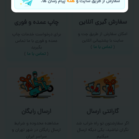
سفارش از طریق سایت و
همه
پیام رسان ها.
سفارش گیری آنلاین
چاپ عمده و فوری
امکان سفارش از طریق چت و
برای درخواست خدمات چاپ
سایت با پشتیبانی آنلاین
عمده و فوری با ما تماس
(
تماس با ما‌
)
بگیرید
(
تماس با ما
)
گارانتی ارسال
ارسال رایگان
اگر سفارشتون تو راه خراب شد
مشاهده محدوده و شرایط
نگران نباشید، یکی دیگه ارسال
ارسال رایگان در شهر تهران و
میکنیم
سراسر ایران