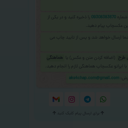
 شماره
09308383670
را ذخیره کنید و در یکی از
نلاین عکسچاپ پیام دهید.
شما ارسال خواهد شد و پس از تایید چاپ می
 طرح
(اضافه کردن متن و عکس) یا
هماهنگی
با اپراتو عکسچاپ هماهنگی لازم را انجام دهید.
ارش:
aks4chap.com@gmail.com
برای ارسال پیام کلیک کنید