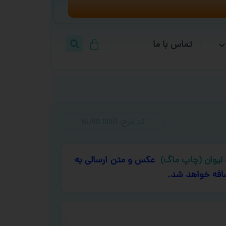
تماس با ما
کد طرح:‌ NURS 0051
لیوان (چاپ ماگ)
عکس و متن ارسالی به
افه خواهد شد.