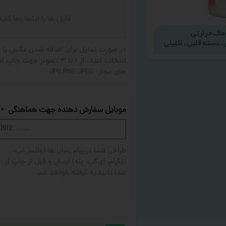
فایل ها را اینجا رها کنی
در صورت تمایل برای اضافه شدن عکس یا ج
های مجاز: JPG,PNG,JPEG
موبایل سفارش دهنده جهت هماهنگی
*
طراحی شما درپیام رسان ها (واتس‌اپ،
تلگرام، آی‌گپ، بله) ارسال و قبل از چاپ از
شما تاییدیه گرفته خواهد شد