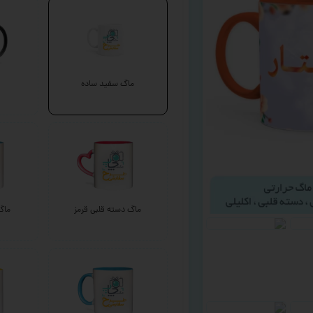
ماگ سفید ساده
ماگ دسته قلبی قرمز
ماگ