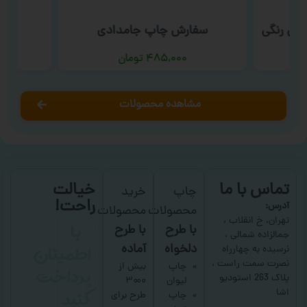
بی رنگی
سفارش چاپ جامدادی
س
۴۸۵,۰۰۰
تومان
مشاهده محصولات
تماس با ما
خیالت
چاپ
خرید
راحت!
آدرس:
محصولات
محصولات
با
تهران، خ انقلاب ،
با طرح
با طرح
جمالزاده شمالی ،
اطمینان
دلخواه
آماده
نرسیده به چهارراه
نصرت سمت راست ،
پرداخت
چاپ
بیش از
پلاک 263 استودیو
لیوان
۳۰۰۰
کنید
اشا
چاپ
طرح برای