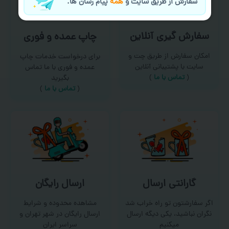
سفارش از طریق سایت و
همه
پیام رسان ها.
سفارش گیری آنلاین
چاپ عمده و فوری
امکان سفارش از طریق چت و
برای درخواست خدمات چاپ
سایت با پشتیبانی آنلاین
عمده و فوری با ما تماس
(
تماس با ما‌
)
بگیرید
(
تماس با ما
)
گارانتی ارسال
ارسال رایگان
اگر سفارشتون تو راه خراب شد
مشاهده محدوده و شرایط
نگران نباشید، یکی دیگه ارسال
ارسال رایگان در شهر تهران و
میکنیم
سراسر ایران