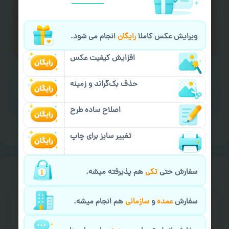
لازم را انجام دهید.
ایمیل جهت ثبت یا پیگیری سفارش:
ویرایش عکس کاملا
رایگان
انجام می شود.
aks4chap.com@gmail.com
افزایش کیفیت عکس
حذف بک‌گراند و زمینه
برای ارسال پیام کلیک کنید
اصلاح ساده طرح
تغییر سایز برای چاپ
خیالت راحت از
سفارش گیری
سفارش حتی
تکی
هم پذیرفته میشه.
سفارش
عمده
و
سازمانی
هم انجام میشه.