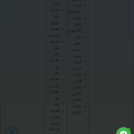
یلدا
چاپ
هدیه
جامدادی
عید
چاپ
نوروز
دفتر
هدیه
کلاسوری
ولنتاین
چاپ
هدیه
دفتر
روز
سیمی
مادر
چاپ
هدیه
کیف
روز
دوشی
پدر
چاپ
هدیه
فرش
روز زن
چاپ
هدیه
آنلاین
روز
عکس
مرد
چاپ
قیمت
عکس
چاپ
لیوان
و ماگ