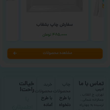
سفارش چاپ بشقاب
س
ت
۴۸۵,۰۰۰
تومان
مشاهده محصولات
تماس با ما
خیالت
چاپ
خرید
راحت!
آدرس:
محصولات
محصولات
با
تهران، خ انقلاب ،
با طرح
با طرح
جمالزاده شمالی ،
اطمینان
دلخواه
آماده
نرسیده به چهارراه