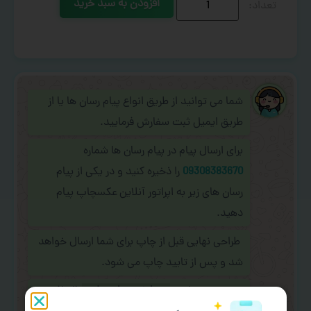
افزودن به سبد خرید
شما می توانید از طریق انواع پیام رسان ها یا از
طریق ایمیل ثبت سفارش فرمایید.
برای ارسال پیام در پیام رسان ها شماره
09308383670
را ذخیره کنید و در یکی از پیام
رسان های زیر به اپراتور آنلاین عکسچاپ پیام
دهید.
طراحی نهایی قبل از چاپ برای شما ارسال خواهد
شد و پس از تایید چاپ می شود.
در صورت نیاز به
سفارشی سازی طرح
(اضافه