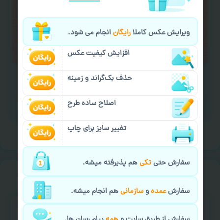
لازم را انجام دهید.
ایمیل جهت ثبت یا پیگیری سفارش:
ویرایش عکس کاملا
رایگان
انجام می شود.
aks4chap.com@gmail.com
افزایش کیفیت عکس
حذف بک‌گراند و زمینه
اصلاح ساده طرح
برای ارسال پیام کلیک کنید
تغییر سایز برای چاپ
سفارش حتی
تکی
هم پذیرفته میشه.
خیالت راحت از
سفارش گیری
سفارش
عمده
و
سازمانی
هم انجام میشه.
سفارش از طریق سایت و
همه
پیام رسان ها.