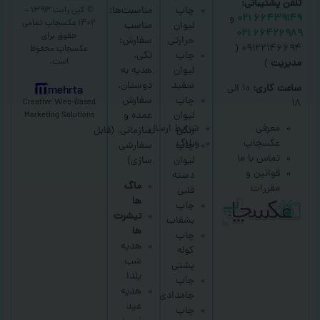
تلفن پشتیبانی:
چاپ
مناسبت‌ها؛
© کپی رایت ۱۳۹۳ –
۶۶۴۳۹۱۴۹ ۰۲۱
و
۱۴۰۲ عکسچاپ
تمامی
لیوان
مناسب
۶۶۴۲۶۹۸۹ ۰۲۱
حقوق برای
حرارتی
سفارش:
۰۹۱۲۲۱۴۶۶۹۴ (
عکسچاپ
محفوظ
چاپ
تکی،
است.
مدیریت
)
لیوان
هدیه به
سفید
دوستان،
ساعت کاری:
۱۰ الی
mehrta
چاپ
سفارش
Creative Web-Based
۱۸
لیوان
عمده و
Marketing Solutions
معرفی
شرایط ارسال
رنگی
سازمانی.
(قابل
عکسچاپ
وبلاگ
چاپ
سفارشی
تماس با ما
لیوان
سازی)
قوانین و
دسته
ماگ
مقررات
قلبی
ها
چاپ
تیشرت
بشقاب
ها
چاپ
هدیه
کوله
شب
پشتی
یلدا
چاپ
هدیه
جامدادی
عید
چاپ