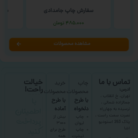
ب
سفارش چاپ جامدادی
سفار
۴۸۵,۰۰۰
تومان
مشاهده محصولات
تماس با ما
خیالت
چاپ
خرید
راحت!
آدرس:
محصولات
محصولات
با
تهران، خ انقلاب ،
با طرح
با طرح
جمالزاده شمالی ،
اطمینان
دلخواه
آماده
نرسیده به چهارراه
نصرت سمت راست ،
پرداخت
چاپ
بیش از
پلاک 263 استودیو
لیوان
۳۰۰۰
کنید
اشا
چاپ
طرح برای
تیشرت
همه