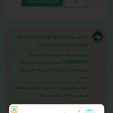
افزودن به سبد خرید
شما می توانید از طریق انواع پیام رسان ها یا از
طریق ایمیل ثبت سفارش فرمایید.
برای ارسال پیام در پیام رسان ها شماره
09308383670
را ذخیره کنید و در یکی از پیام
رسان های زیر به اپراتور آنلاین عکسچاپ پیام
دهید.
طراحی نهایی قبل از چاپ برای شما ارسال خواهد
شد و پس از تایید چاپ می شود.
در صورت نیاز به
سفارشی سازی طرح
(اضافه