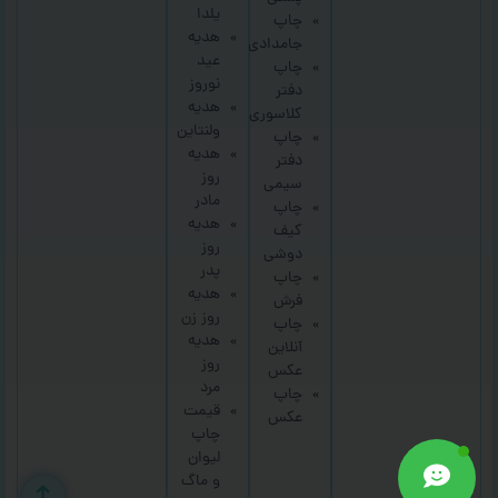
یلدا
چاپ
هدیه
جامدادی
عید
چاپ
نوروز
دفتر
هدیه
کلاسوری
ولنتاین
چاپ
هدیه
دفتر
روز
سیمی
مادر
چاپ
هدیه
کیف
روز
دوشی
پدر
چاپ
هدیه
فرش
روز زن
چاپ
هدیه
آنلاین
روز
عکس
مرد
چاپ
قیمت
عکس
چاپ
لیوان
و ماگ