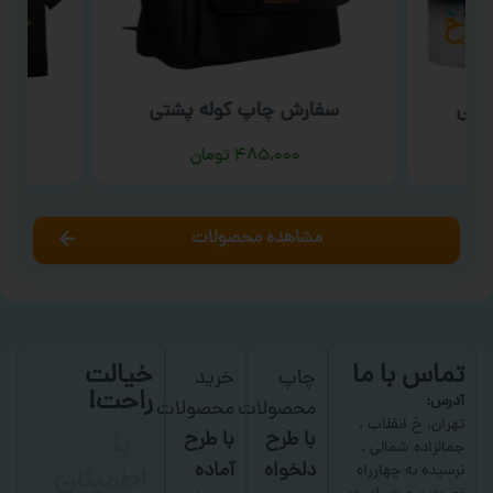
ارتی
سفارش چاپ کوله پشتی
سف
۴۸۵,۰۰۰
تومان
مشاهده محصولات
تماس با ما
خیالت
چاپ
خرید
راحت!
آدرس:
محصولات
محصولات
با
تهران، خ انقلاب ،
با طرح
با طرح
جمالزاده شمالی ،
اطمینان
دلخواه
آماده
نرسیده به چهارراه