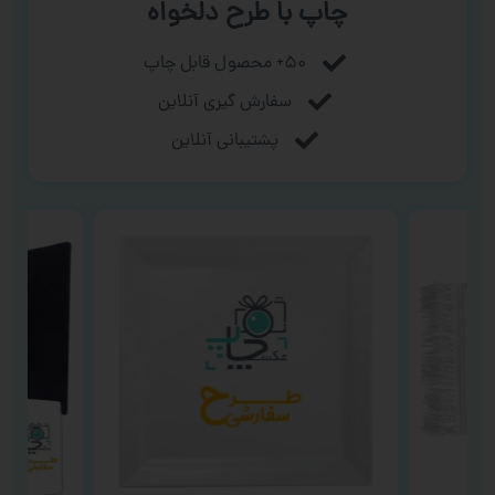
چاپ با طرح دلخواه
۵۰+ محصول قابل چاپ
سفارش گیری آنلاین
پشتیبانی آنلاین