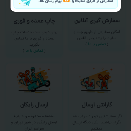
سفارش از طریق سایت و
همه
پیام رسان ها.
سفارش گیری آنلاین
چاپ عمده و فوری
امکان سفارش از طریق چت و
برای درخواست خدمات چاپ
سایت با پشتیبانی آنلاین
عمده و فوری با ما تماس
(
تماس با ما‌
)
بگیرید
(
تماس با ما
)
گارانتی ارسال
ارسال رایگان
اگر سفارشتون تو راه خراب شد
مشاهده محدوده و شرایط
نگران نباشید، یکی دیگه ارسال
ارسال رایگان در شهر تهران و
میکنیم
سراسر ایران