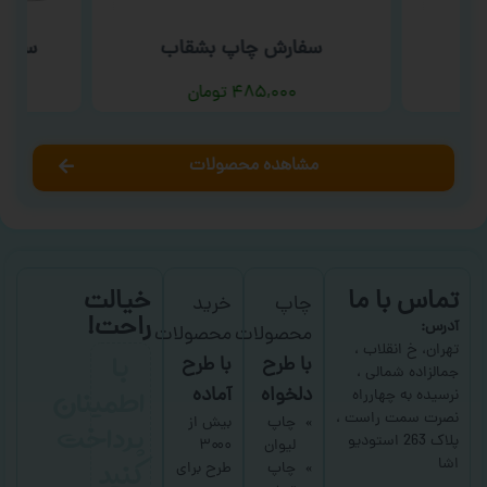
سفارش چاپ بشقاب
سفار
۴۸۵,۰۰۰
تومان
مشاهده محصولات
تماس با ما
خیالت
چاپ
خرید
راحت!
آدرس:
محصولات
محصولات
با
تهران، خ انقلاب ،
با طرح
با طرح
جمالزاده شمالی ،
اطمینان
دلخواه
آماده
نرسیده به چهارراه
نصرت سمت راست ،
پرداخت
چاپ
بیش از
پلاک 263 استودیو
لیوان
۳۰۰۰
کنید
اشا
چاپ
طرح برای