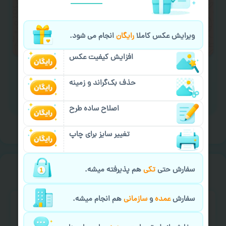
لازم را انجام دهید.
ایمیل جهت ثبت یا پیگیری سفارش:
ویرایش عکس کاملا
رایگان
انجام می شود.
aks4chap.com@gmail.com
افزایش کیفیت عکس
حذف بک‌گراند و زمینه
برای ارسال پیام کلیک کنید
اصلاح ساده طرح
تغییر سایز برای چاپ
خیالت راحت از
سفارش گیری
سفارش حتی
تکی
هم پذیرفته میشه.
سفارش
عمده
و
سازمانی
هم انجام میشه.