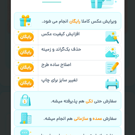
لازم را انجام دهید.
ایمیل جهت ثبت یا پیگیری سفارش:
ویرایش عکس کاملا
رایگان
انجام می شود.
aks4chap.com@gmail.com
افزایش کیفیت عکس
حذف بک‌گراند و زمینه
برای ارسال پیام کلیک کنید
اصلاح ساده طرح
تغییر سایز برای چاپ
خیالت راحت از
سفارش گیری
سفارش حتی
تکی
هم پذیرفته میشه.
سفارش
عمده
و
سازمانی
هم انجام میشه.