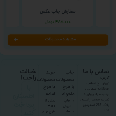
ب
سفارش چاپ عکس
سف
۴۸۵,۰۰۰
تومان
مشاهده محصولات
تماس با ما
خیالت
چاپ
خرید
راحت!
آدرس:
محصولات
محصولات
با
تهران، خ انقلاب ،
با طرح
با طرح
جمالزاده شمالی ،
اطمینان
دلخواه
آماده
نرسیده به چهارراه
نصرت سمت راست ،
پرداخت
چاپ
بیش از
پلاک 263 استودیو
لیوان
۳۰۰۰
کنید
اشا
چاپ
طرح برای