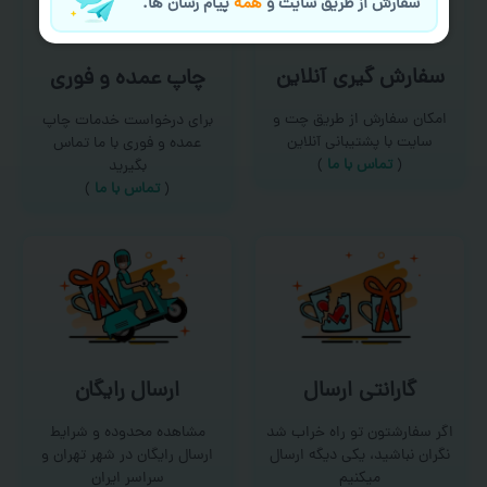
سفارش از طریق سایت و
همه
پیام رسان ها.
سفارش گیری آنلاین
چاپ عمده و فوری
امکان سفارش از طریق چت و
برای درخواست خدمات چاپ
سایت با پشتیبانی آنلاین
عمده و فوری با ما تماس
(
تماس با ما‌
)
بگیرید
(
تماس با ما
)
گارانتی ارسال
ارسال رایگان
اگر سفارشتون تو راه خراب شد
مشاهده محدوده و شرایط
نگران نباشید، یکی دیگه ارسال
ارسال رایگان در شهر تهران و
میکنیم
سراسر ایران