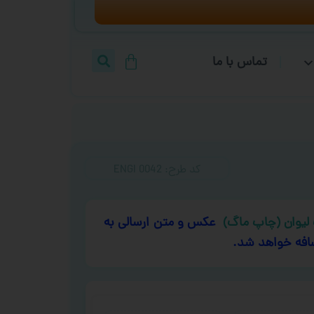
تماس با ما
کد طرح:‌ ENGI 0042
لیوان (چاپ ماگ)
عکس و متن ارسالی به
افه خواهد شد.