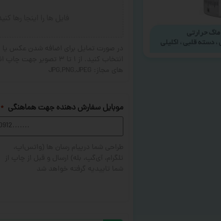
فایل ها را اینجا رها کنی
در صورت تمایل برای اضافه شدن عکس یا ج
های مجاز: JPG,PNG,JPEG
موبایل سفارش دهنده جهت هماهنگی
*
طراحی شما درپیام رسان ها (واتس‌اپ،
تلگرام، آی‌گپ، بله) ارسال و قبل از چاپ از
شما تاییدیه گرفته خواهد شد