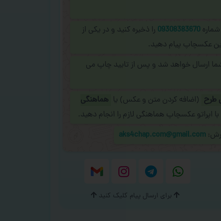
 شماره
09308383670
را ذخیره کنید و در یکی از
نلاین عکسچاپ پیام دهید.
شما ارسال خواهد شد و پس از تایید چاپ می
 طرح
(اضافه کردن متن و عکس) یا
هماهنگی
با اپراتو عکسچاپ هماهنگی لازم را انجام دهید.
ارش:
aks4chap.com@gmail.com
برای ارسال پیام کلیک کنید