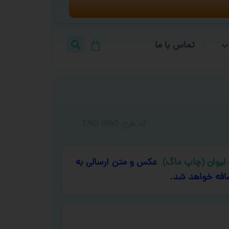
تماس با ما
کد طرح:‌ ENGI 0040
لیوان (چاپ ماگ)
عکس و متن ارسالی به
افه خواهد شد.