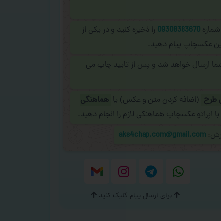
 شماره
09308383670
را ذخیره کنید و در یکی از
نلاین عکسچاپ پیام دهید.
شما ارسال خواهد شد و پس از تایید چاپ می
 طرح
(اضافه کردن متن و عکس) یا
هماهنگی
با اپراتو عکسچاپ هماهنگی لازم را انجام دهید.
ارش:
aks4chap.com@gmail.com
برای ارسال پیام کلیک کنید