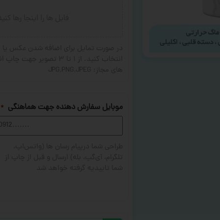
فایل ها را اینجا رها کنی
در صورت تمایل برای اضافه شدن عکس یا ج
های مجاز: JPG,PNG,JPEG
موبایل سفارش دهنده جهت هماهنگی
*
طراحی شما درپیام رسان ها (واتس‌اپ،
تلگرام، آی‌گپ، بله) ارسال و قبل از چاپ از
شما تاییدیه گرفته خواهد شد