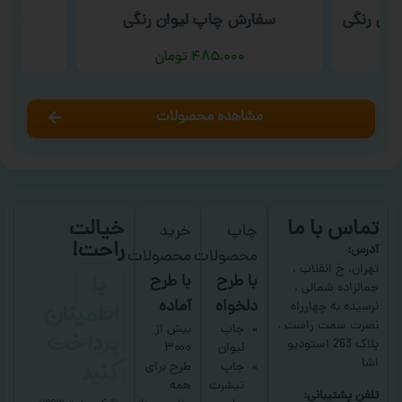
بی رنگی
سفارش چاپ لیوان رنگی
سفا
۴۸۵,۰۰۰
تومان
مشاهده محصولات
تماس با ما
خیالت
چاپ
خرید
راحت!
آدرس:
محصولات
محصولات
با
تهران، خ انقلاب ،
با طرح
با طرح
جمالزاده شمالی ،
اطمینان
دلخواه
آماده
نرسیده به چهارراه
نصرت سمت راست ،
پرداخت
چاپ
بیش از
پلاک 263 استودیو
لیوان
۳۰۰۰
کنید
اشا
چاپ
طرح برای
تیشرت
همه
تلفن پشتیبانی: