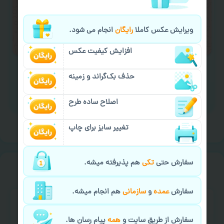
لازم را انجام دهید.
ایمیل جهت ثبت یا پیگیری سفارش:
ویرایش عکس کاملا
رایگان
انجام می شود.
aks4chap.com@gmail.com
افزایش کیفیت عکس
حذف بک‌گراند و زمینه
برای ارسال پیام کلیک کنید
اصلاح ساده طرح
تغییر سایز برای چاپ
سفارش حتی
تکی
هم پذیرفته میشه.
خیالت راحت از
سفارش گیری
سفارش
عمده
و
سازمانی
هم انجام میشه.
سفارش از طریق سایت و
همه
پیام رسان ها.