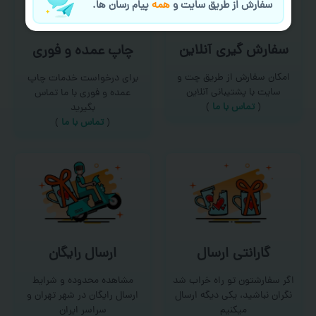
سفارش از طریق سایت و
همه
پیام رسان ها.
سفارش گیری آنلاین
چاپ عمده و فوری
امکان سفارش از طریق چت و
برای درخواست خدمات چاپ
سایت با پشتیبانی آنلاین
عمده و فوری با ما تماس
(
تماس با ما‌
)
بگیرید
(
تماس با ما
)
گارانتی ارسال
ارسال رایگان
اگر سفارشتون تو راه خراب شد
مشاهده محدوده و شرایط
نگران نباشید، یکی دیگه ارسال
ارسال رایگان در شهر تهران و
میکنیم
سراسر ایران