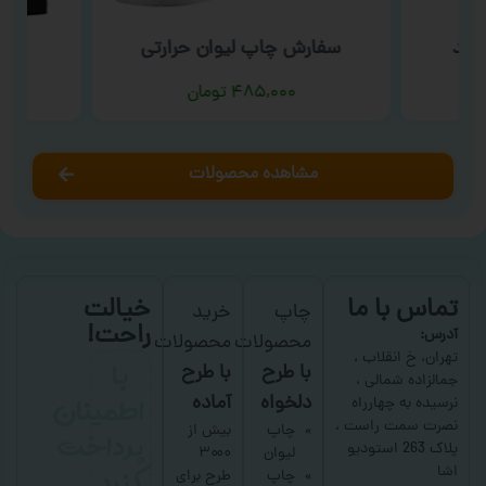
فید
سفارش چاپ لیوان حرارتی
سف
۴۸۵,۰۰۰
تومان
مشاهده محصولات
تماس با ما
خیالت
چاپ
خرید
راحت!
آدرس:
محصولات
محصولات
با
تهران، خ انقلاب ،
با طرح
با طرح
جمالزاده شمالی ،
اطمینان
دلخواه
آماده
نرسیده به چهارراه
نصرت سمت راست ،
پرداخت
چاپ
بیش از
پلاک 263 استودیو
لیوان
۳۰۰۰
کنید
اشا
چاپ
طرح برای