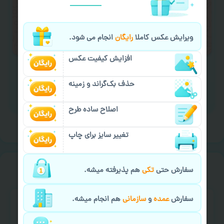
لازم را انجام دهید.
ایمیل جهت ثبت یا پیگیری سفارش:
ویرایش عکس کاملا
رایگان
انجام می شود.
aks4chap.com@gmail.com
افزایش کیفیت عکس
حذف بک‌گراند و زمینه
برای ارسال پیام کلیک کنید
اصلاح ساده طرح
تغییر سایز برای چاپ
خیالت راحت از
سفارش گیری
سفارش حتی
تکی
هم پذیرفته میشه.
سفارش
عمده
و
سازمانی
هم انجام میشه.