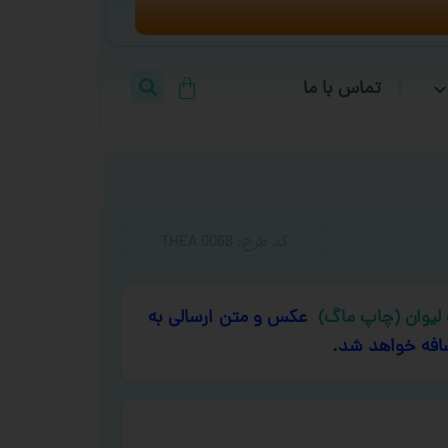
تماس با ما
کد طرح:‌ THEA 0068
لیوان (چاپ ماگ)
عکس و متن ارسالی به
افه خواهد شد.