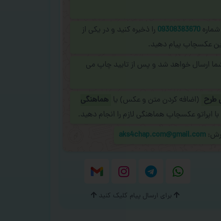
 شماره
09308383670
را ذخیره کنید و در یکی از
نلاین عکسچاپ پیام دهید.
شما ارسال خواهد شد و پس از تایید چاپ می
 طرح
(اضافه کردن متن و عکس) یا
هماهنگی
با اپراتو عکسچاپ هماهنگی لازم را انجام دهید.
ارش:
aks4chap.com@gmail.com
برای ارسال پیام کلیک کنید