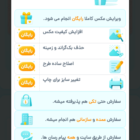
لازم را انجام دهید.
ایمیل جهت ثبت یا پیگیری سفارش:
ویرایش عکس کاملا
رایگان
انجام می شود.
aks4chap.com@gmail.com
افزایش کیفیت عکس
حذف بک‌گراند و زمینه
برای ارسال پیام کلیک کنید
اصلاح ساده طرح
تغییر سایز برای چاپ
سفارش حتی
تکی
هم پذیرفته میشه.
خیالت راحت از
سفارش گیری
سفارش
عمده
و
سازمانی
هم انجام میشه.
سفارش از طریق سایت و
همه
پیام رسان ها.