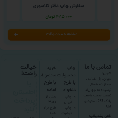
سفارش چاپ دفتر کلاسوری
سف
۴۸۵,۰۰۰
تومان
مشاهده محصولات
تماس با ما
خیالت
چاپ
خرید
راحت!
آدرس:
محصولات
محصولات
با
تهران، خ انقلاب ،
با طرح
با طرح
جمالزاده شمالی ،
اطمینان
دلخواه
آماده
نرسیده به چهارراه
نصرت سمت راست ،
پرداخت
چاپ
بیش از
پلاک 263 استودیو
لیوان
۳۰۰۰
کنید
اشا
چاپ
طرح برای
تیشرت
همه
تلفن پشتیبانی: