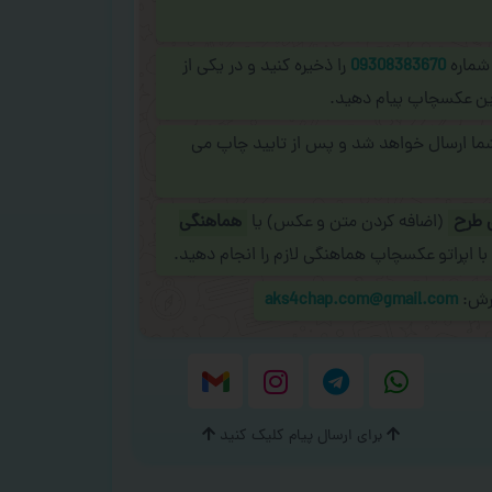
 شماره
09308383670
را ذخیره کنید و در یکی از
نلاین عکسچاپ پیام دهید.
شما ارسال خواهد شد و پس از تایید چاپ می
 طرح
(اضافه کردن متن و عکس) یا
هماهنگی
با اپراتو عکسچاپ هماهنگی لازم را انجام دهید.
ارش:
aks4chap.com@gmail.com
برای ارسال پیام کلیک کنید