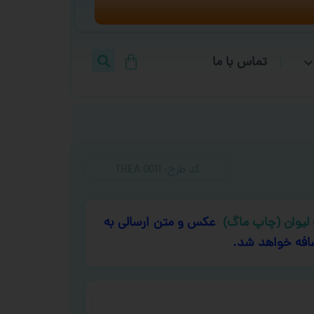
تماس با ما
کد طرح:‌ THEA 0011
لیوان (چاپ ماگ)
عکس و متن ارسالی به
افه خواهد شد.