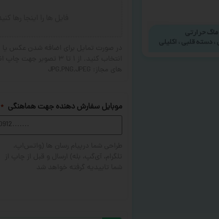
فایل ها را اینجا رها کنی
در صورت تمایل برای اضافه شدن عکس یا ج
های مجاز: JPG,PNG,JPEG
موبایل سفارش دهنده جهت هماهنگی
*
طراحی شما درپیام رسان ها (واتس‌اپ،
تلگرام، آی‌گپ، بله) ارسال و قبل از چاپ از
شما تاییدیه گرفته خواهد شد