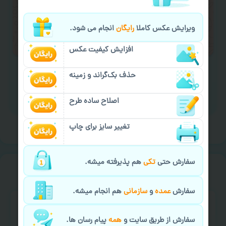
لازم را انجام دهید.
ایمیل جهت ثبت یا پیگیری سفارش:
ویرایش عکس کاملا
رایگان
انجام می شود.
aks4chap.com@gmail.com
افزایش کیفیت عکس
حذف بک‌گراند و زمینه
اصلاح ساده طرح
برای ارسال پیام کلیک کنید
تغییر سایز برای چاپ
سفارش حتی
تکی
هم پذیرفته میشه.
سفارش گیری
خیالت راحت از
سفارش
عمده
و
سازمانی
هم انجام میشه.
سفارش از طریق سایت و
همه
پیام رسان ها.