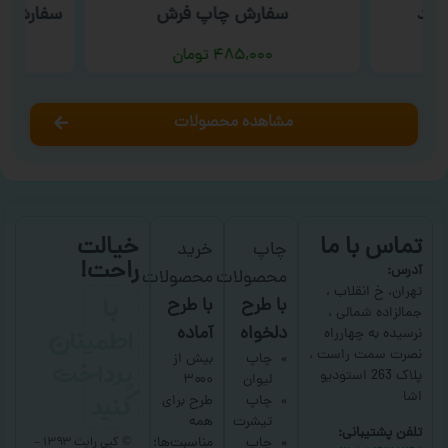
فید
سفارش چاپ فرش
سفارش چا
۴۸۵,۰۰۰
تومان
مشاهده محصولات
تماس با ما
خیالت
چاپ
خرید
راحت!
آدرس:
محصولات
محصولات
با
تهران، خ انقلاب ،
با طرح
با طرح
جمالزاده شمالی ،
اطمینان
دلخواه
آماده
نرسیده به چهارراه
نصرت سمت راست ،
پرداخت
چاپ
بیش از
پلاک 263 استودیو
لیوان
۳۰۰۰
کنید
اشا
چاپ
طرح برای
تیشرت
همه
تلفن پشتیبانی:
چاپ
مناسبت‌ها؛
© کپی رایت ۱۳۹۳ –