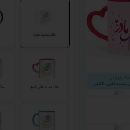
ماگ سفید ساده
ماگ دسته قلبی قرمز
ماگ