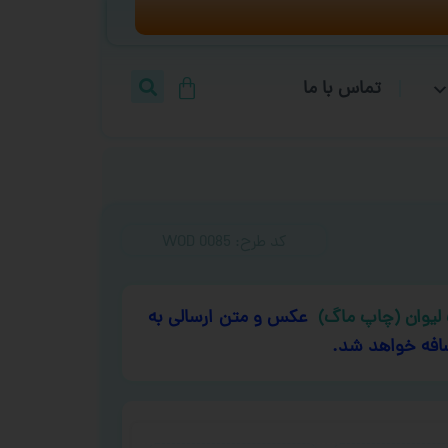
تماس با ما
کد طرح:‌ WOD 0085
لیوان (چاپ ماگ)
عکس و متن ارسالی به
افه خواهد شد.