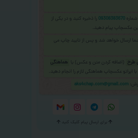
 شماره
09308383670
را ذخیره کنید و در یکی از
نلاین عکسچاپ پیام دهید.
شما ارسال خواهد شد و پس از تایید چاپ می
 طرح
(اضافه کردن متن و عکس) یا
هماهنگی
با اپراتو عکسچاپ هماهنگی لازم را انجام دهید.
ارش:
aks4chap.com@gmail.com
برای ارسال پیام کلیک کنید