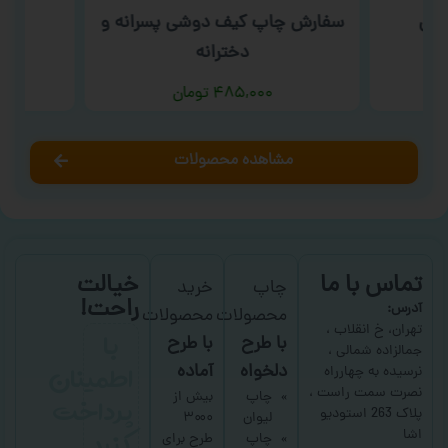
یمی
سفارش چاپ کیف دوشی پسرانه و
س
دخترانه
۴۸۵,۰۰۰
تومان
مشاهده محصولات
تماس با ما
خیالت
چاپ
خرید
راحت!
آدرس:
محصولات
محصولات
با
تهران، خ انقلاب ،
با طرح
با طرح
جمالزاده شمالی ،
اطمینان
دلخواه
آماده
نرسیده به چهارراه
نصرت سمت راست ،
پرداخت
چاپ
بیش از
پلاک 263 استودیو
لیوان
۳۰۰۰
کنید
اشا
چاپ
طرح برای