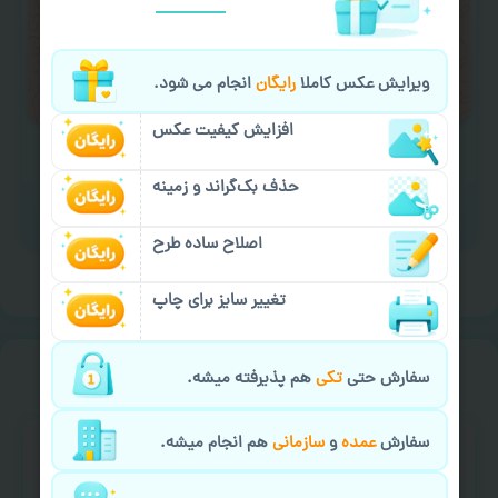
لازم را انجام دهید.
ایمیل جهت ثبت یا پیگیری سفارش:
ویرایش عکس کاملا
رایگان
انجام می شود.
aks4chap.com@gmail.com
افزایش کیفیت عکس
حذف بک‌گراند و زمینه
برای ارسال پیام کلیک کنید
اصلاح ساده طرح
تغییر سایز برای چاپ
خیالت راحت از
سفارش گیری
سفارش حتی
تکی
هم پذیرفته میشه.
سفارش
عمده
و
سازمانی
هم انجام میشه.