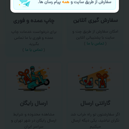
سفارش از طریق سایت و
همه
پیام رسان ها.
سفارش گیری آنلاین
چاپ عمده و فوری
امکان سفارش از طریق چت و
برای درخواست خدمات چاپ
سایت با پشتیبانی آنلاین
عمده و فوری با ما تماس
(
تماس با ما‌
)
بگیرید
(
تماس با ما
)
گارانتی ارسال
ارسال رایگان
اگر سفارشتون تو راه خراب شد
مشاهده محدوده و شرایط
نگران نباشید، یکی دیگه ارسال
ارسال رایگان در شهر تهران و
میکنیم
سراسر ایران