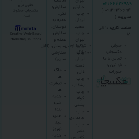
لیوان
مناسب
۶۶۴۲۶۹۸۹ ۰۲۱
حقوق برای
حرارتی
سفارش:
۰۹۱۲۲۱۴۶۶۹۴ (
عکسچاپ
محفوظ
چاپ
تکی،
است.
مدیریت
)
لیوان
هدیه به
سفید
دوستان،
ساعت کاری:
۱۰ الی
mehrta
چاپ
سفارش
Creative Web-Based
۱۸
لیوان
عمده و
Marketing Solutions
معرفی
شرایط ارسال
رنگی
سازمانی.
(قابل
عکسچاپ
وبلاگ
چاپ
سفارشی
تماس با ما
لیوان
سازی)
قوانین و
دسته
ماگ
مقررات
قلبی
ها
چاپ
تیشرت
بشقاب
ها
چاپ
هدیه
کوله
شب
پشتی
یلدا
چاپ
هدیه
جامدادی
عید
چاپ
نوروز
دفتر
هدیه
کلاسوری