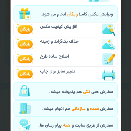
لازم را انجام دهید.
ایمیل جهت ثبت یا پیگیری سفارش:
ویرایش عکس کاملا
رایگان
انجام می شود.
aks4chap.com@gmail.com
افزایش کیفیت عکس
حذف بک‌گراند و زمینه
اصلاح ساده طرح
برای ارسال پیام کلیک کنید
تغییر سایز برای چاپ
سفارش حتی
تکی
هم پذیرفته میشه.
خیالت راحت از
سفارش گیری
سفارش
عمده
و
سازمانی
هم انجام میشه.
سفارش از طریق سایت و
همه
پیام رسان ها.