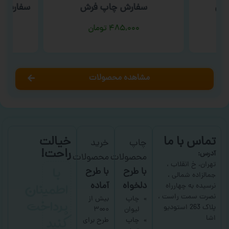
شتی
سفارش چاپ فرش
سفارش چ
۴۸۵,۰۰۰
تومان
مشاهده محصولات
تماس با ما
خیالت
چاپ
خرید
راحت!
آدرس:
محصولات
محصولات
با
تهران، خ انقلاب ،
با طرح
با طرح
جمالزاده شمالی ،
اطمینان
دلخواه
آماده
نرسیده به چهارراه
نصرت سمت راست ،
پرداخت
چاپ
بیش از
پلاک 263 استودیو
لیوان
۳۰۰۰
کنید
اشا
چاپ
طرح برای