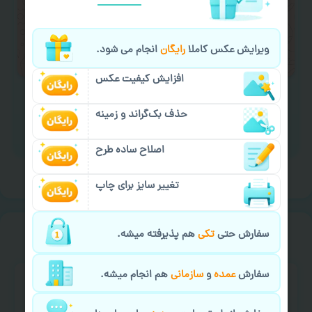
لازم را انجام دهید.
ایمیل جهت ثبت یا پیگیری سفارش:
ویرایش عکس کاملا
رایگان
انجام می شود.
aks4chap.com@gmail.com
افزایش کیفیت عکس
حذف بک‌گراند و زمینه
برای ارسال پیام کلیک کنید
اصلاح ساده طرح
تغییر سایز برای چاپ
خیالت راحت از
سفارش گیری
سفارش حتی
تکی
هم پذیرفته میشه.
سفارش
عمده
و
سازمانی
هم انجام میشه.