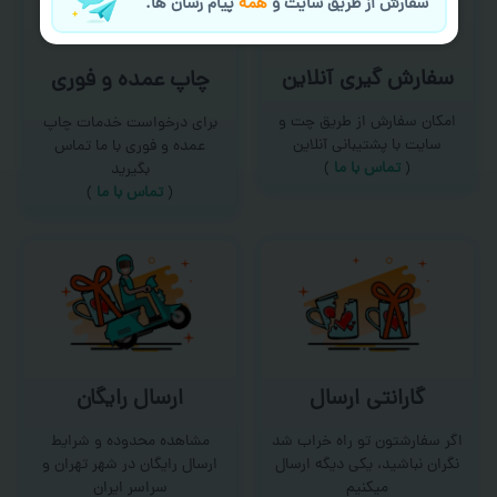
سفارش از طریق سایت و
همه
پیام رسان ها.
سفارش گیری آنلاین
چاپ عمده و فوری
امکان سفارش از طریق چت و
برای درخواست خدمات چاپ
سایت با پشتیبانی آنلاین
عمده و فوری با ما تماس
(
تماس با ما‌
)
بگیرید
(
تماس با ما
)
گارانتی ارسال
ارسال رایگان
اگر سفارشتون تو راه خراب شد
مشاهده محدوده و شرایط
نگران نباشید، یکی دیگه ارسال
ارسال رایگان در شهر تهران و
میکنیم
سراسر ایران