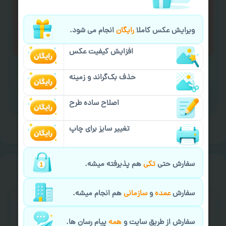
لازم را انجام دهید.
ایمیل جهت ثبت یا پیگیری سفارش:
ویرایش عکس کاملا
رایگان
انجام می شود.
aks4chap.com@gmail.com
افزایش کیفیت عکس
حذف بک‌گراند و زمینه
برای ارسال پیام کلیک کنید
اصلاح ساده طرح
تغییر سایز برای چاپ
سفارش حتی
تکی
هم پذیرفته میشه.
سفارش گیری
خیالت راحت از
سفارش
عمده
و
سازمانی
هم انجام میشه.
سفارش از طریق سایت و
همه
پیام رسان ها.