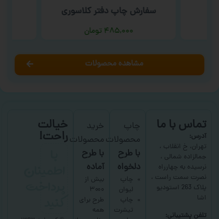
دی
سفارش چاپ دفتر کلاسوری
سفا
۴۸۵,۰۰۰
تومان
مشاهده محصولات
تماس با ما
خیالت
چاپ
خرید
راحت!
آدرس:
محصولات
محصولات
با
تهران، خ انقلاب ،
با طرح
با طرح
جمالزاده شمالی ،
اطمینان
دلخواه
آماده
نرسیده به چهارراه
نصرت سمت راست ،
پرداخت
چاپ
بیش از
پلاک 263 استودیو
لیوان
۳۰۰۰
کنید
اشا
چاپ
طرح برای
تیشرت
همه
تلفن پشتیبانی: