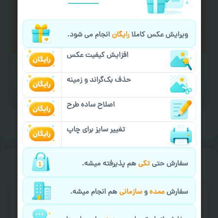
لازم را انجام دهید.
ایمیل جهت ثبت یا پیگیری سفارش:
ویرایش عکس کاملا
رایگان
انجام می شود.
aks4chap.com@gmail.com
افزایش کیفیت عکس
حذف بک‌گراند و زمینه
برای ارسال پیام کلیک کنید
اصلاح ساده طرح
تغییر سایز برای چاپ
خیالت راحت از
سفارش گیری
سفارش حتی
تکی
هم پذیرفته میشه.
سفارش
عمده
و
سازمانی
هم انجام میشه.