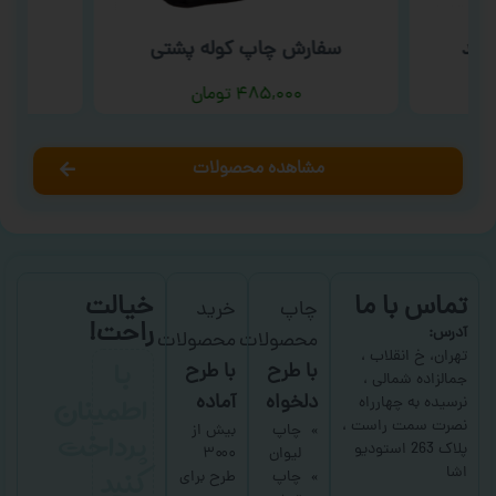
فید
سفارش چاپ کوله پشتی
سف
۴۸۵,۰۰۰
تومان
مشاهده محصولات
تماس با ما
خیالت
چاپ
خرید
راحت!
آدرس:
محصولات
محصولات
با
تهران، خ انقلاب ،
با طرح
با طرح
جمالزاده شمالی ،
اطمینان
دلخواه
آماده
نرسیده به چهارراه
نصرت سمت راست ،
پرداخت
چاپ
بیش از
پلاک 263 استودیو
لیوان
۳۰۰۰
کنید
اشا
چاپ
طرح برای