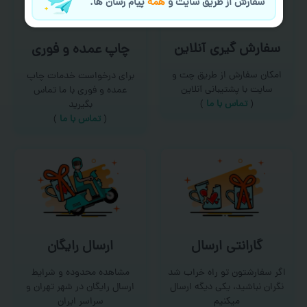
سفارش از طریق سایت و
همه
پیام رسان ها.
سفارش گیری آنلاین
چاپ عمده و فوری
امکان سفارش از طریق چت و
برای درخواست خدمات چاپ
سایت با پشتیبانی آنلاین
عمده و فوری با ما تماس
(
تماس با ما‌
)
بگیرید
(
تماس با ما
)
گارانتی ارسال
ارسال رایگان
اگر سفارشتون تو راه خراب شد
مشاهده محدوده و شرایط
نگران نباشید، یکی دیگه ارسال
ارسال رایگان در شهر تهران و
میکنیم
سراسر ایران