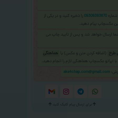
 شماره
09308383670
را ذخیره کنید و در یکی از
نلاین عکسچاپ پیام دهید.
شما ارسال خواهد شد و پس از تایید چاپ می
 طرح
(اضافه کردن متن و عکس) یا
هماهنگی
با اپراتو عکسچاپ هماهنگی لازم را انجام دهید.
ارش:
aks4chap.com@gmail.com
برای ارسال پیام کلیک کنید