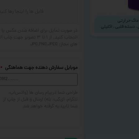
فایل ها را اینجا رها کنی
در صورت تمایل برای اضافه شدن عکس یا ج
های مجاز: JPG,PNG,JPEG
موبایل سفارش دهنده جهت هماهنگی
*
طراحی شما درپیام رسان ها (واتس‌اپ،
تلگرام، آی‌گپ، بله) ارسال و قبل از چاپ از
شما تاییدیه گرفته خواهد شد