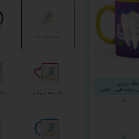
ماگ سفید ساده
ماگ دسته قلبی قرمز
ماگ