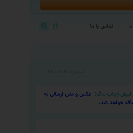
تماس با ما
کد طرح:‌ DENT 0015
لیوان (چاپ ماگ)
عکس و متن ارسالی به
افه خواهد شد.