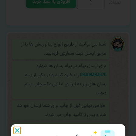
افزودن به سبد خرید
شما می توانید از طریق انواع پیام رسان ها یا از
طریق ایمیل ثبت سفارش فرمایید.
برای ارسال پیام در پیام رسان ها شماره
09308383670
را ذخیره کنید و در یکی از پیام
رسان های زیر به اپراتور آنلاین عکسچاپ پیام
دهید.
طراحی نهایی قبل از چاپ برای شما ارسال خواهد
شد و پس از تایید چاپ می شود.
در صورت نیاز به
سفارشی سازی طرح
(اضافه