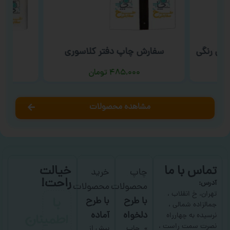
بی رنگی
سفارش چاپ دفتر کلاسوری
سفا
۴۸۵,۰۰۰
تومان
مشاهده محصولات
تماس با ما
خیالت
چاپ
خرید
راحت!
آدرس:
محصولات
محصولات
با
تهران، خ انقلاب ،
با طرح
با طرح
جمالزاده شمالی ،
اطمینان
دلخواه
آماده
نرسیده به چهارراه
نصرت سمت راست ،
چاپ
بیش از