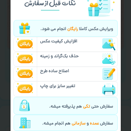
نکات قبل از سفارش
کردن متن و عکس) یا
هماهنگی ارسال
و یا
کادو کردن سفارش
با اپراتو عکسچاپ هماهنگی
لازم را انجام دهید.
ویرایش عکس کاملا
رایگان
انجام می شود.
ایمیل جهت ثبت یا پیگیری سفارش:
aks4chap.com@gmail.com
افزایش کیفیت عکس
حذف بک‌گراند و زمینه
اصلاح ساده طرح
برای ارسال پیام کلیک کنید
تغییر سایز برای چاپ
سفارش حتی
تکی
هم پذیرفته میشه.
خیالت راحت از
سفارش گیری
سفارش
عمده
و
سازمانی
هم انجام میشه.