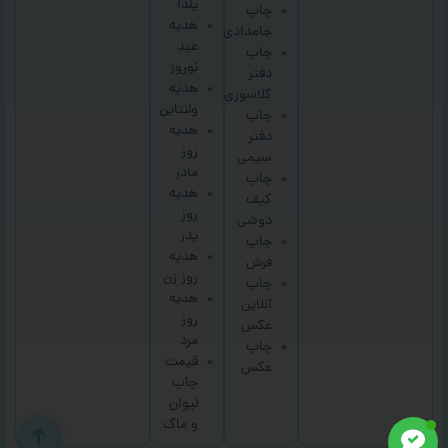
یلدا
چاپ
هدیه
جامدادی
عید
چاپ
نوروز
دفتر
هدیه
کلاسوری
ولنتاین
چاپ
هدیه
دفتر
روز
سیمی
مادر
چاپ
هدیه
کیف
روز
دوشی
پدر
چاپ
هدیه
فرش
روز زن
چاپ
هدیه
آنلاین
روز
عکس
مرد
چاپ
قیمت
عکس
چاپ
لیوان
و ماگ