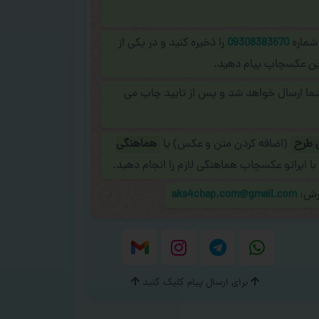
 شماره
09308383670
را ذخیره کنید و در یکی از
نلاین عکسچاپ پیام دهید.
شما ارسال خواهد شد و پس از تایید چاپ می
 طرح
(اضافه کردن متن و عکس) یا
هماهنگی
با اپراتو عکسچاپ هماهنگی لازم را انجام دهید.
ارش:
aks4chap.com@gmail.com
برای ارسال پیام کلیک کنید