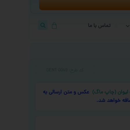
تماس با ما
کد طرح:‌ DENT 0049
لیوان (چاپ ماگ)
عکس و متن ارسالی به
افه خواهد شد.