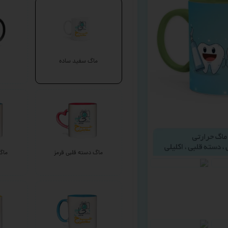
ماگ سفید ساده
ماگ دسته قلبی قرمز
ماگ