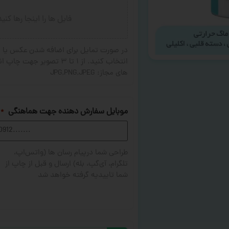
فایل ها را اینجا رها کنی
در صورت تمایل برای اضافه شدن عکس یا ج
های مجاز: JPG,PNG,JPEG
موبایل سفارش دهنده جهت هماهنگی
*
طراحی شما درپیام رسان ها (واتس‌اپ،
تلگرام، آی‌گپ، بله) ارسال و قبل از چاپ از
شما تاییدیه گرفته خواهد شد