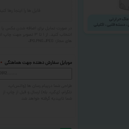
فایل ها را اینجا رها کنی
در صورت تمایل برای اضافه شدن عکس یا ج
های مجاز: JPG,PNG,JPEG
موبایل سفارش دهنده جهت هماهنگی
*
طراحی شما درپیام رسان ها (واتس‌اپ،
تلگرام، آی‌گپ، بله) ارسال و قبل از چاپ از
شما تاییدیه گرفته خواهد شد