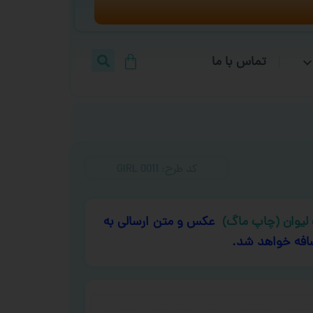
تماس با ما
کد طرح:‌ GIRL 0011
لیوان (چاپ ماگ)
عکس و متن ارسالی به
افه خواهد شد.