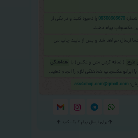
 شماره
09308383670
را ذخیره کنید و در یکی از
نلاین عکسچاپ پیام دهید.
شما ارسال خواهد شد و پس از تایید چاپ می
 طرح
(اضافه کردن متن و عکس) یا
هماهنگی
با اپراتو عکسچاپ هماهنگی لازم را انجام دهید.
ارش:
aks4chap.com@gmail.com
برای ارسال پیام کلیک کنید