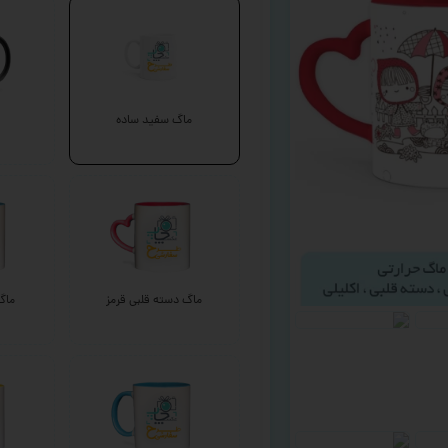
ماگ سفید ساده
ماگ دسته قلبی قرمز
ماگ