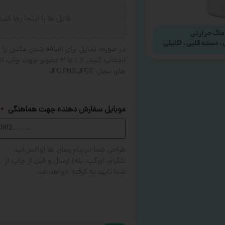
فایل ها را اینجا رها کنی
در صورت تمایل برای اضافه شدن عکس یا ج
های مجاز: JPG,PNG,JPEG
موبایل سفارش دهنده جهت هماهنگی
*
طراحی شما درپیام رسان ها (واتس‌اپ،
تلگرام، آی‌گپ، بله) ارسال و قبل از چاپ از
شما تاییدیه گرفته خواهد شد