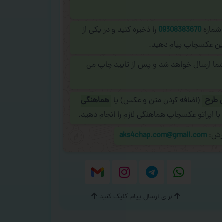
 شماره
09308383670
را ذخیره کنید و در یکی از
نلاین عکسچاپ پیام دهید.
شما ارسال خواهد شد و پس از تایید چاپ می
 طرح
(اضافه کردن متن و عکس) یا
هماهنگی
با اپراتو عکسچاپ هماهنگی لازم را انجام دهید.
ارش:
aks4chap.com@gmail.com
برای ارسال پیام کلیک کنید