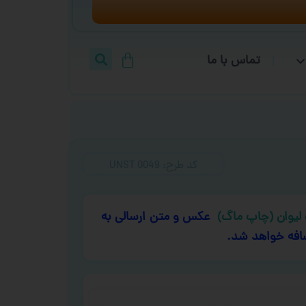
تماس با ما
کد طرح:‌ UNST 0049
لیوان (چاپ ماگ)
عکس و متن ارسالی به
افه خواهد شد.