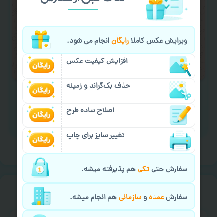
کردن متن و عکس) یا
هماهنگی ارسال
و یا
کادو کردن سفارش
با اپراتو عکسچاپ هماهنگی
لازم را انجام دهید.
ویرایش عکس کاملا
رایگان
انجام می شود.
ایمیل جهت ثبت یا پیگیری سفارش:
افزایش کیفیت عکس
aks4chap.com@gmail.com
حذف بک‌گراند و زمینه
اصلاح ساده طرح
برای ارسال پیام کلیک کنید
تغییر سایز برای چاپ
سفارش حتی
تکی
هم پذیرفته میشه.
خیالت راحت از
سفارش گیری
سفارش
عمده
و
سازمانی
هم انجام میشه.