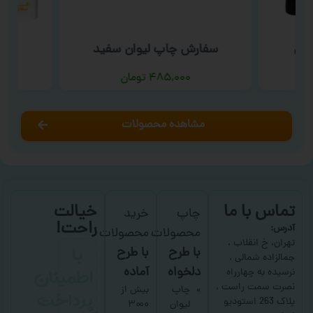
شتی
سفارش چاپ لیوان سفید
سفا
۴۸۵,۰۰۰
تومان
مشاهده محصولات
تماس با ما
خیالت
چاپ
خرید
راحت!
آدرس:
محصولات
محصولات
با
تهران، خ انقلاب ،
با طرح
با طرح
جمالزاده شمالی ،
اطمینان
دلخواه
آماده
نرسیده به چهارراه
نصرت سمت راست ،
پرداخت
چاپ
بیش از
پلاک 263 استودیو
لیوان
۳۰۰۰