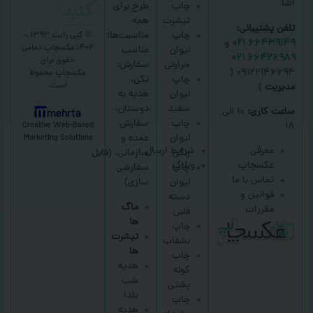
کنید
اشا
چاپ
طرح برای
تیشرت
همه
تلفن پشتیبانی:
چاپ
مناسبت‌ها؛
© کپی رایت ۱۳۹۳ –
۶۶۴۳۹۱۴۹ ۰۲۱
و
۱۴۰۲ عکسچاپ
تمامی
لیوان
مناسب
۶۶۴۲۶۹۸۹ ۰۲۱
حقوق برای
حرارتی
سفارش:
۰۹۱۲۲۱۴۶۶۹۴ (
عکسچاپ
محفوظ
چاپ
تکی،
است.
مدیریت
)
لیوان
هدیه به
سفید
دوستان،
ساعت کاری:
۱۰ الی
mehrta
چاپ
سفارش
Creative Web-Based
۱۸
لیوان
عمده و
Marketing Solutions
معرفی
شرایط ارسال
رنگی
سازمانی.
(قابل
عکسچاپ
وبلاگ
چاپ
سفارشی
تماس با ما
لیوان
سازی)
قوانین و
دسته
ماگ
مقررات
قلبی
ها
چاپ
تیشرت
بشقاب
ها
چاپ
هدیه
کوله
شب
پشتی
یلدا
چاپ
هدیه