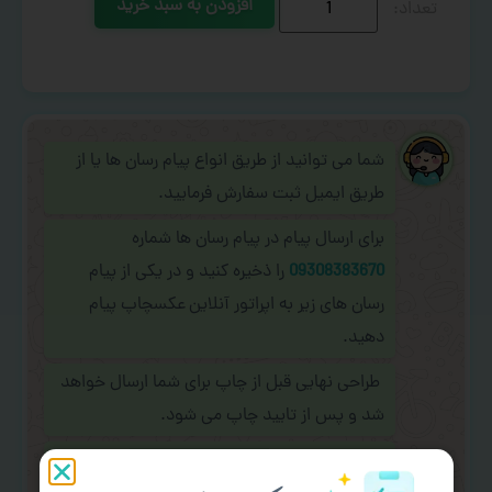
افزودن به سبد خرید
شما می توانید از طریق انواع پیام رسان ها یا از
طریق ایمیل ثبت سفارش فرمایید.
برای ارسال پیام در پیام رسان ها شماره
09308383670
را ذخیره کنید و در یکی از پیام
رسان های زیر به اپراتور آنلاین عکسچاپ پیام
دهید.
طراحی نهایی قبل از چاپ برای شما ارسال خواهد
شد و پس از تایید چاپ می شود.
در صورت نیاز به
سفارشی سازی طرح
(اضافه