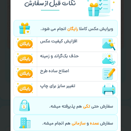
نکات قبل از سفارش
کردن متن و عکس) یا
هماهنگی ارسال
و یا
کادو کردن سفارش
با اپراتو عکسچاپ هماهنگی
لازم را انجام دهید.
ویرایش عکس کاملا
رایگان
انجام می شود.
ایمیل جهت ثبت یا پیگیری سفارش:
aks4chap.com@gmail.com
افزایش کیفیت عکس
حذف بک‌گراند و زمینه
اصلاح ساده طرح
برای ارسال پیام کلیک کنید
تغییر سایز برای چاپ
سفارش حتی
تکی
هم پذیرفته میشه.
خیالت راحت از
سفارش گیری
سفارش
عمده
و
سازمانی
هم انجام میشه.