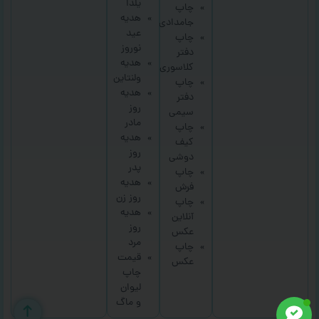
یلدا
چاپ
هدیه
جامدادی
عید
چاپ
نوروز
دفتر
هدیه
کلاسوری
ولنتاین
چاپ
هدیه
دفتر
روز
سیمی
مادر
چاپ
هدیه
کیف
روز
دوشی
پدر
چاپ
هدیه
فرش
روز زن
چاپ
هدیه
آنلاین
روز
عکس
مرد
چاپ
قیمت
عکس
چاپ
لیوان
و ماگ