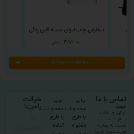
شتی
سفارش چاپ لیوان دسته قلبی رنگی
سف
۴۸۵,۰۰۰
تومان
مشاهده محصولات
تماس با ما
خیالت
چاپ
خرید
راحت!
آدرس:
محصولات
محصولات
با
تهران، خ انقلاب ،
با طرح
با طرح
جمالزاده شمالی ،
اطمینان
دلخواه
آماده
نرسیده به چهارراه
نصرت سمت راست ،
چاپ
بیش از