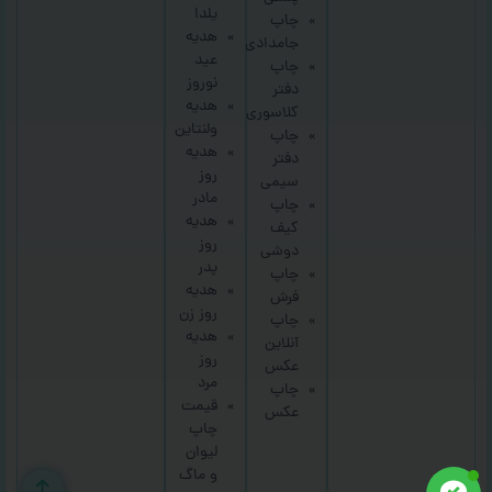
یلدا
چاپ
هدیه
جامدادی
عید
چاپ
نوروز
دفتر
هدیه
کلاسوری
ولنتاین
چاپ
هدیه
دفتر
روز
سیمی
مادر
چاپ
هدیه
کیف
روز
دوشی
پدر
چاپ
هدیه
فرش
روز زن
چاپ
هدیه
آنلاین
روز
عکس
مرد
چاپ
قیمت
عکس
چاپ
لیوان
و ماگ