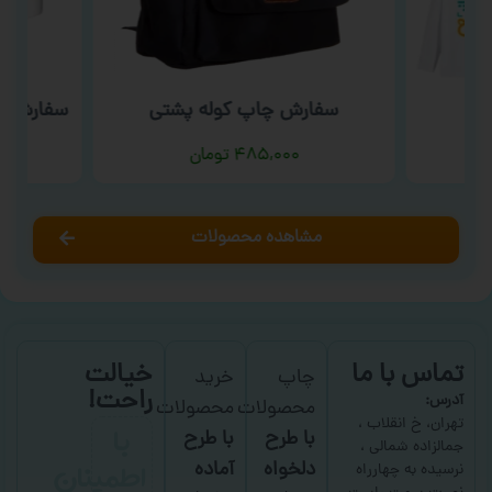
سفارش چاپ کوله پشتی
سفارش چا
ت
۴۸۵,۰۰۰
تومان
مشاهده محصولات
تماس با ما
خیالت
چاپ
خرید
راحت!
آدرس:
محصولات
محصولات
با
تهران، خ انقلاب ،
با طرح
با طرح
جمالزاده شمالی ،
اطمینان
دلخواه
آماده
نرسیده به چهارراه