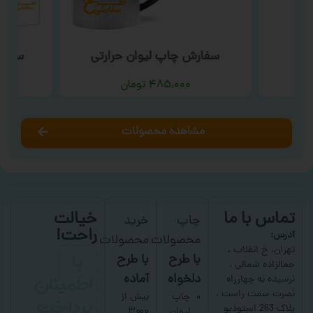
سفارش چاپ لیوان حرارتی
سفار
۴۸۵,۰۰۰
تومان
مشاهده محصولات
تماس با ما
خیالت
چاپ
خرید
راحت!
آدرس:
محصولات
محصولات
با
تهران، خ انقلاب ،
با طرح
با طرح
جمالزاده شمالی ،
اطمینان
دلخواه
آماده
نرسیده به چهارراه
نصرت سمت راست ،
پرداخت
چاپ
بیش از
پلاک 263 استودیو
لیوان
۳۰۰۰