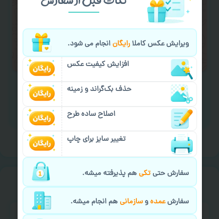
کادو کردن سفارش
با اپراتو عکسچاپ هماهنگی
لازم را انجام دهید.
ایمیل جهت ثبت یا پیگیری سفارش:
ویرایش عکس کاملا
رایگان
انجام می شود.
aks4chap.com@gmail.com
افزایش کیفیت عکس
حذف بک‌گراند و زمینه
اصلاح ساده طرح
برای ارسال پیام کلیک کنید
تغییر سایز برای چاپ
سفارش حتی
تکی
هم پذیرفته میشه.
خیالت راحت از
سفارش گیری
سفارش
عمده
و
سازمانی
هم انجام میشه.