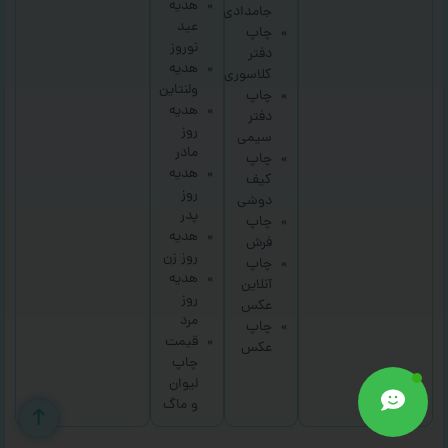
هدیه
جامدادی
عید
چاپ
نوروز
دفتر
هدیه
کلاسوری
ولنتاین
چاپ
هدیه
دفتر
روز
سیمی
مادر
چاپ
هدیه
کیف
روز
دوشی
پدر
چاپ
هدیه
فرش
روز زن
چاپ
هدیه
آنلاین
روز
عکس
مرد
چاپ
قیمت
عکس
چاپ
لیوان
و ماگ