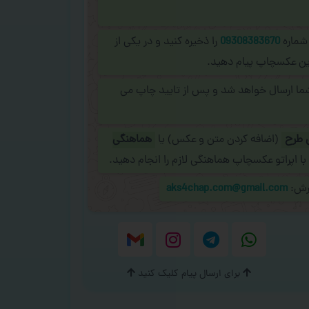
 شماره
09308383670
را ذخیره کنید و در یکی از
نلاین عکسچاپ پیام دهید.
شما ارسال خواهد شد و پس از تایید چاپ می
 طرح
(اضافه کردن متن و عکس) یا
هماهنگی
با اپراتو عکسچاپ هماهنگی لازم را انجام دهید.
ارش:
aks4chap.com@gmail.com
برای ارسال پیام کلیک کنید