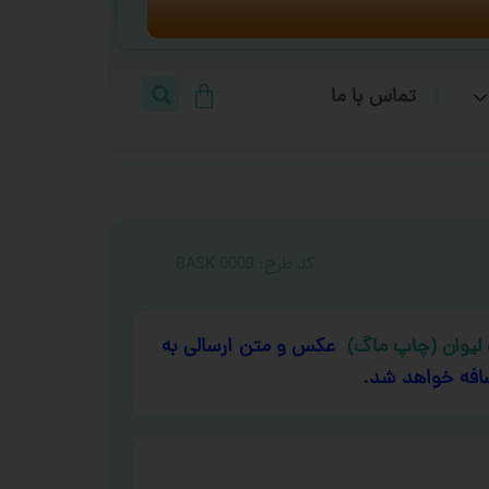
تماس با ما
کد طرح:‌ BASK 0009
لیوان (چاپ ماگ)
عکس و متن ارسالی به
افه خواهد شد.