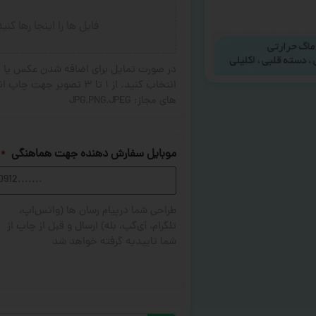
فایل ها را اینجا رها کنی
در صورت تمایل برای اضافه شدن عکس یا ج
های مجاز: JPG,PNG,JPEG
موبایل سفارش دهنده جهت هماهنگی
*
طراحی شما درپیام رسان ها (واتس‌اپ،
تلگرام، آی‌گپ، بله) ارسال و قبل از چاپ از
شما تاییدیه گرفته خواهد شد