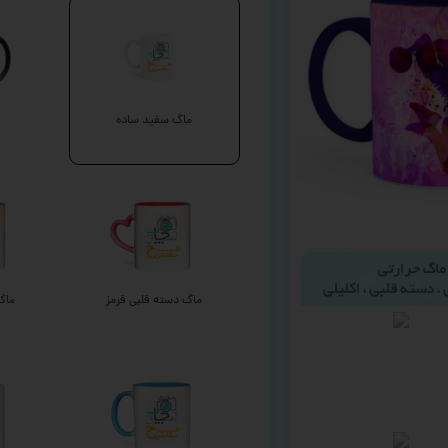
ماگ سفید ساده
ماگ دسته قلبی قرمز
ماگ