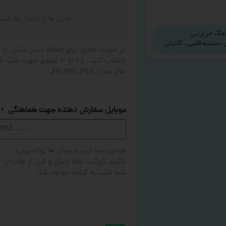
فایل ها را اینجا رها کنی
در صورت تمایل برای اضافه شدن عکس یا ج
های مجاز: JPG,PNG,JPEG
موبایل سفارش دهنده جهت هماهنگی
*
طراحی شما درپیام رسان ها (واتس‌اپ،
تلگرام، آی‌گپ، بله) ارسال و قبل از چاپ از
شما تاییدیه گرفته خواهد شد