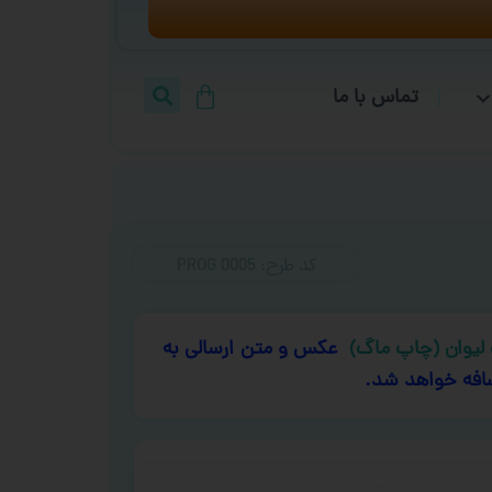
تماس با ما
کد طرح:‌ PROG 0005
لیوان (چاپ ماگ)
عکس و متن ارسالی به
افه خواهد شد.