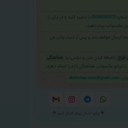
 شماره
09308383670
را ذخیره کنید و در یکی از
نلاین عکسچاپ پیام دهید.
شما ارسال خواهد شد و پس از تایید چاپ می
 طرح
(اضافه کردن متن و عکس) یا
هماهنگی
با اپراتو عکسچاپ هماهنگی لازم را انجام دهید.
ارش:
aks4chap.com@gmail.com
برای ارسال پیام کلیک کنید