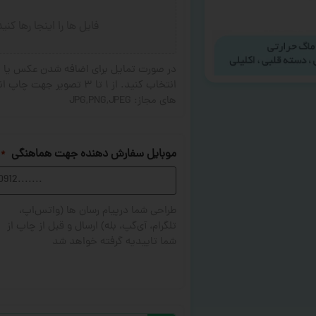
فایل ها را اینجا رها کنی
در صورت تمایل برای اضافه شدن عکس یا ج
های مجاز: JPG,PNG,JPEG
موبایل سفارش دهنده جهت هماهنگی
*
طراحی شما درپیام رسان ها (واتس‌اپ،
تلگرام، آی‌گپ، بله) ارسال و قبل از چاپ از
شما تاییدیه گرفته خواهد شد