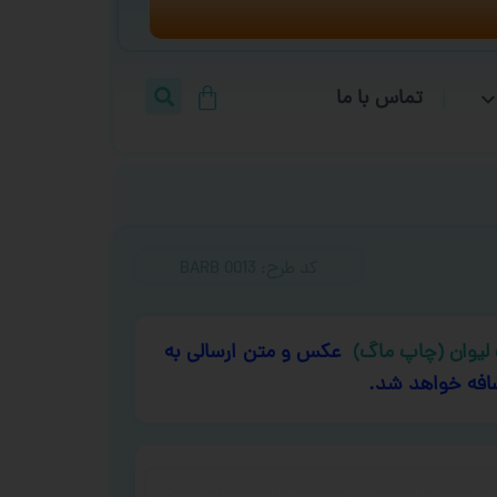
تماس با ما
کد طرح:‌ BARB 0013
لیوان (چاپ ماگ)
عکس و متن ارسالی به
افه خواهد شد.