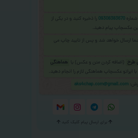
 شماره
09308383670
را ذخیره کنید و در یکی از
نلاین عکسچاپ پیام دهید.
شما ارسال خواهد شد و پس از تایید چاپ می
 طرح
(اضافه کردن متن و عکس) یا
هماهنگی
با اپراتو عکسچاپ هماهنگی لازم را انجام دهید.
ارش:
aks4chap.com@gmail.com
برای ارسال پیام کلیک کنید