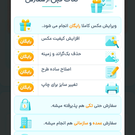
لازم را انجام دهید.
ایمیل جهت ثبت یا پیگیری سفارش:
aks4chap.com@gmail.com
ویرایش عکس کاملا
رایگان
انجام می شود.
افزایش کیفیت عکس
حذف بک‌گراند و زمینه
برای ارسال پیام کلیک کنید
اصلاح ساده طرح
تغییر سایز برای چاپ
خیالت راحت از
سفارش گیری
سفارش حتی
تکی
هم پذیرفته میشه.
سفارش
عمده
و
سازمانی
هم انجام میشه.