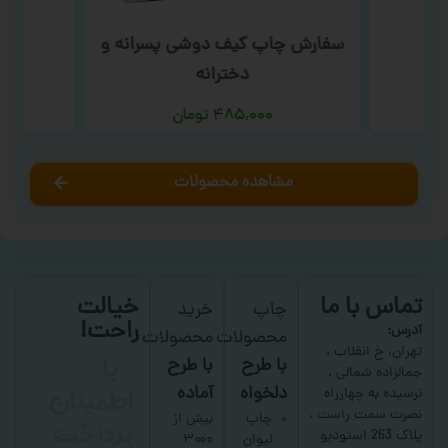
سفارش چاپ کیف دوشی پسرانه و
سف
دخترانه
۴۸۵,۰۰۰
تومان
مشاهده محصولات
تماس با ما
خیالت
چاپ
خرید
راحت!
آدرس:
محصولات
محصولات
با
تهران، خ انقلاب ،
با طرح
با طرح
جمالزاده شمالی ،
اطمینان
دلخواه
آماده
نرسیده به چهارراه
نصرت سمت راست ،
پرداخت
چاپ
بیش از
پلاک 263 استودیو
لیوان
۳۰۰۰