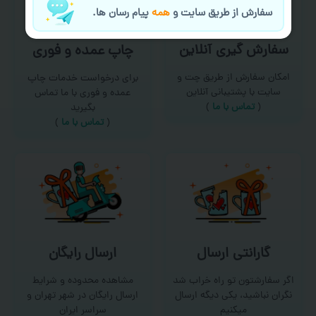
سفارش از طریق سایت و
همه
پیام رسان ها.
سفارش گیری آنلاین
چاپ عمده و فوری
امکان سفارش از طریق چت و
برای درخواست خدمات چاپ
سایت با پشتیبانی آنلاین
عمده و فوری با ما تماس
(
تماس با ما‌
)
بگیرید
(
تماس با ما
)
گارانتی ارسال
ارسال رایگان
اگر سفارشتون تو راه خراب شد
مشاهده محدوده و شرایط
نگران نباشید، یکی دیگه ارسال
ارسال رایگان در شهر تهران و
میکنیم
سراسر ایران