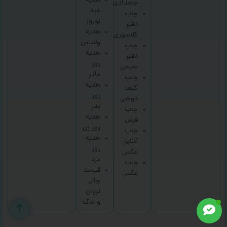
هدیه
جامدادی
عید
چاپ
نوروز
دفتر
هدیه
کلاسوری
ولنتاین
چاپ
هدیه
دفتر
روز
سیمی
مادر
چاپ
هدیه
کیف
روز
دوشی
پدر
چاپ
هدیه
فرش
روز زن
چاپ
هدیه
آنلاین
روز
عکس
مرد
چاپ
قیمت
عکس
چاپ
لیوان
و ماگ