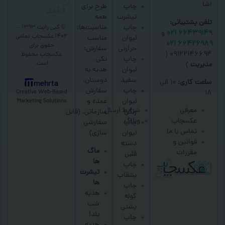
کنید
اشا
چاپ
طرح برای
تیشرت
همه
تلفن پشتیبانی:
چاپ
مناسبت‌ها؛
© کپی رایت ۱۳۹۳ –
۶۶۴۳۹۱۴۹ ۰۲۱
و
۱۴۰۲ عکسچاپ
تمامی
لیوان
مناسب
۶۶۴۲۶۹۸۹ ۰۲۱
حقوق برای
حرارتی
سفارش:
۰۹۱۲۲۱۴۶۶۹۴ (
عکسچاپ
محفوظ
چاپ
تکی،
است.
مدیریت
)
لیوان
هدیه به
سفید
دوستان،
ساعت کاری:
۱۰ الی
mehrta
چاپ
سفارش
Creative Web-Based
۱۸
لیوان
عمده و
Marketing Solutions
معرفی
شرایط ارسال
رنگی
سازمانی.
(قابل
عکسچاپ
وبلاگ
چاپ
سفارشی
تماس با ما
لیوان
سازی)
قوانین و
دسته
ماگ
مقررات
قلبی
ها
چاپ
تیشرت
بشقاب
ها
چاپ
هدیه
کوله
شب
پشتی
یلدا
چاپ