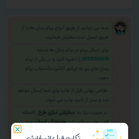
شما می توانید از طریق انواع پیام رسان ها یا از
طریق ایمیل ثبت سفارش فرمایید.
برای ارسال پیام در پیام رسان ها شماره
09308383670
را ذخیره کنید و در یکی از پیام
رسان های زیر به اپراتور آنلاین عکسچاپ پیام
دهید.
طراحی نهایی قبل از چاپ برای شما ارسال خواهد
شد و پس از تایید چاپ می شود.
در صورت نیاز به
سفارشی سازی طرح
(اضافه
کردن متن و عکس) یا
هماهنگی ارسال
و یا
کادو کردن سفارش
با اپراتو عکسچاپ هماهنگی
نکات قبل از سفارش