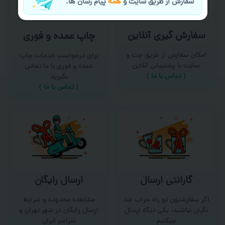
سفارش از طریق سایت و
همه
پیام رسان ها.
سفارش گیری آنلاین
چاپ عمده و فوری
امکان سفارش از طریق چت و
برای درخواست خدمات چاپ
سایت با پشتیبانی آنلاین
عمده و فوری با ما تماس
(
تماس با ما‌
)
بگیرید
(
تماس با ما
)
گارانتی ارسال
ارسال رایگان
اگر سفارشتون تو راه خراب شد
مشاهده محدوده و شرایط
نگران نباشید، یکی دیگه ارسال
ارسال رایگان در شهر تهران و
میکنیم
سراسر ایران