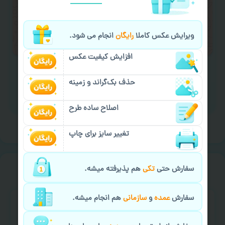
لازم را انجام دهید.
ایمیل جهت ثبت یا پیگیری سفارش:
ویرایش عکس کاملا
رایگان
انجام می شود.
aks4chap.com@gmail.com
افزایش کیفیت عکس
حذف بک‌گراند و زمینه
برای ارسال پیام کلیک کنید
اصلاح ساده طرح
تغییر سایز برای چاپ
خیالت راحت از
سفارش گیری
سفارش حتی
تکی
هم پذیرفته میشه.
سفارش
عمده
و
سازمانی
هم انجام میشه.