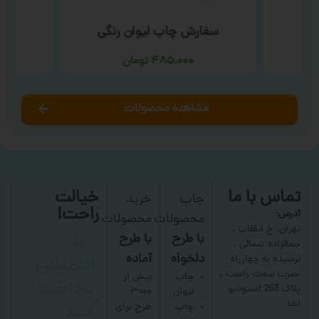
سفارش چاپ لیوان رنگی
سف
۴۸۵,۰۰۰
تومان
مشاهده محصولات
تماس با ما
خیالت
چاپ
خرید
راحت!
آدرس:
محصولات
محصولات
با
تهران، خ انقلاب ،
با طرح
با طرح
جمالزاده شمالی ،
اطمینان
دلخواه
آماده
نرسیده به چهارراه
نصرت سمت راست ،
پرداخت
چاپ
بیش از
پلاک 263 استودیو
لیوان
۳۰۰۰
کنید
اشا
چاپ
طرح برای