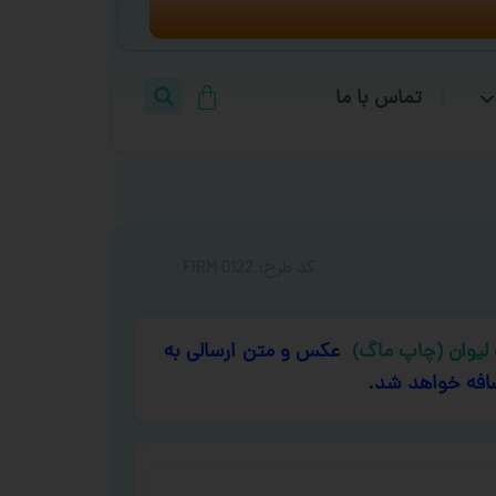
تماس با ما
کد طرح:‌ FIRM 0122
لیوان (چاپ ماگ)
عکس و متن ارسالی به
افه خواهد شد.