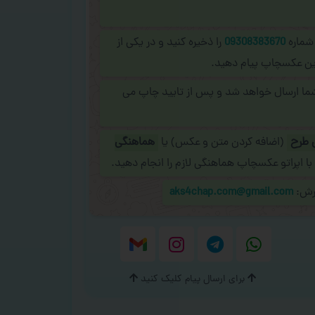
 شماره
09308383670
را ذخیره کنید و در یکی از
نلاین عکسچاپ پیام دهید.
شما ارسال خواهد شد و پس از تایید چاپ می
 طرح
(اضافه کردن متن و عکس) یا
هماهنگی
با اپراتو عکسچاپ هماهنگی لازم را انجام دهید.
ارش:
aks4chap.com@gmail.com
برای ارسال پیام کلیک کنید