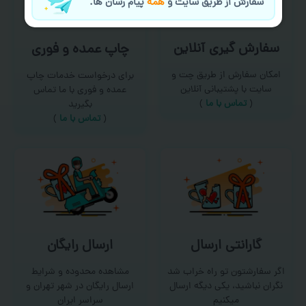
سفارش از طریق سایت و
همه
پیام رسان ها.
سفارش گیری آنلاین
چاپ عمده و فوری
امکان سفارش از طریق چت و
برای درخواست خدمات چاپ
سایت با پشتیبانی آنلاین
عمده و فوری با ما تماس
(
تماس با ما‌
)
بگیرید
(
تماس با ما
)
گارانتی ارسال
ارسال رایگان
اگر سفارشتون تو راه خراب شد
مشاهده محدوده و شرایط
نگران نباشید، یکی دیگه ارسال
ارسال رایگان در شهر تهران و
میکنیم
سراسر ایران