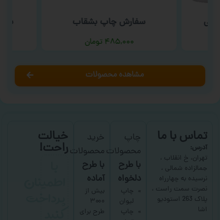
ارتی
سفارش چاپ بشقاب
سفار
۴۸۵,۰۰۰
تومان
مشاهده محصولات
تماس با ما
خیالت
چاپ
خرید
راحت!
آدرس:
محصولات
محصولات
با
تهران، خ انقلاب ،
با طرح
با طرح
جمالزاده شمالی ،
اطمینان
دلخواه
آماده
نرسیده به چهارراه
نصرت سمت راست ،
پرداخت
چاپ
بیش از
پلاک 263 استودیو
لیوان
۳۰۰۰
کنید
اشا
چاپ
طرح برای