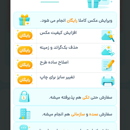
لازم را انجام دهید.
ایمیل جهت ثبت یا پیگیری سفارش:
ویرایش عکس کاملا
رایگان
انجام می شود.
aks4chap.com@gmail.com
افزایش کیفیت عکس
حذف بک‌گراند و زمینه
برای ارسال پیام کلیک کنید
اصلاح ساده طرح
تغییر سایز برای چاپ
خیالت راحت از
سفارش گیری
سفارش حتی
تکی
هم پذیرفته میشه.
سفارش
عمده
و
سازمانی
هم انجام میشه.