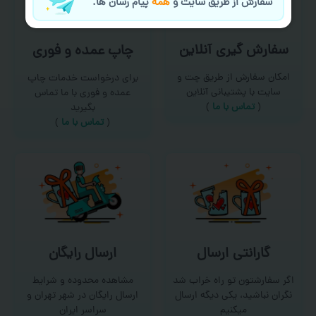
سفارش از طریق سایت و
همه
پیام رسان ها.
سفارش گیری آنلاین
چاپ عمده و فوری
امکان سفارش از طریق چت و
برای درخواست خدمات چاپ
سایت با پشتیبانی آنلاین
عمده و فوری با ما تماس
(
تماس با ما‌
)
بگیرید
(
تماس با ما
)
گارانتی ارسال
ارسال رایگان
اگر سفارشتون تو راه خراب شد
مشاهده محدوده و شرایط
نگران نباشید، یکی دیگه ارسال
ارسال رایگان در شهر تهران و
میکنیم
سراسر ایران