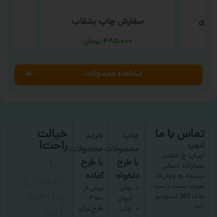
سوری
سفارش چاپ بشقاب
س
۴۸۵,۰۰۰
تومان
مشاهده محصولات
تماس با ما
خیالت
چاپ
خرید
راحت!
آدرس:
محصولات
محصولات
با
تهران، خ انقلاب ،
با طرح
با طرح
جمالزاده شمالی ،
اطمینان
دلخواه
آماده
نرسیده به چهارراه
نصرت سمت راست ،
پرداخت
چاپ
بیش از
پلاک 263 استودیو
لیوان
۳۰۰۰
کنید
اشا
چاپ
طرح برای