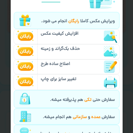
لازم را انجام دهید.
ایمیل جهت ثبت یا پیگیری سفارش:
ویرایش عکس کاملا
رایگان
انجام می شود.
aks4chap.com@gmail.com
افزایش کیفیت عکس
حذف بک‌گراند و زمینه
برای ارسال پیام کلیک کنید
اصلاح ساده طرح
تغییر سایز برای چاپ
خیالت راحت از
سفارش گیری
سفارش حتی
تکی
هم پذیرفته میشه.
سفارش
عمده
و
سازمانی
هم انجام میشه.