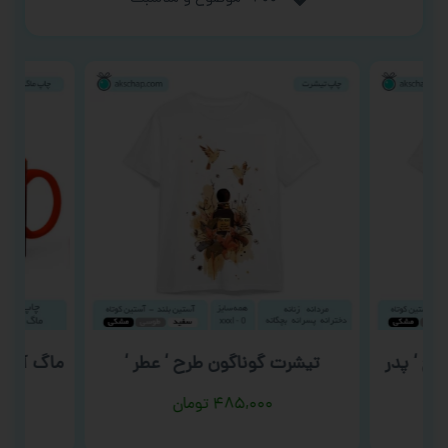
رح ‘ پدر
تیشرت گوناگون طرح ‘ عطر ‘
ماگ آتش 
۴۸۵,۰۰۰
تومان