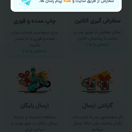
سفارش از طریق سایت و
همه
پیام رسان ها.
سفارش گیری آنلاین
چاپ عمده و فوری
امکان سفارش از طریق چت و
برای درخواست خدمات چاپ
سایت با پشتیبانی آنلاین
عمده و فوری با ما تماس
(
تماس با ما‌
)
بگیرید
(
تماس با ما
)
گارانتی ارسال
ارسال رایگان
اگر سفارشتون تو راه خراب شد
مشاهده محدوده و شرایط
نگران نباشید، یکی دیگه ارسال
ارسال رایگان در شهر تهران و
میکنیم
سراسر ایران