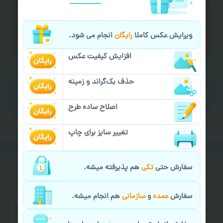
لازم را انجام دهید.
ایمیل جهت ثبت یا پیگیری سفارش:
ویرایش عکس کاملا
رایگان
انجام می شود.
aks4chap.com@gmail.com
افزایش کیفیت عکس
حذف بک‌گراند و زمینه
برای ارسال پیام کلیک کنید
اصلاح ساده طرح
تغییر سایز برای چاپ
خیالت راحت از
سفارش گیری
سفارش حتی
تکی
هم پذیرفته میشه.
سفارش
عمده
و
سازمانی
هم انجام میشه.