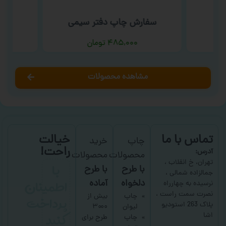
سفارش چاپ دفتر سیمی
س
۴۸۵,۰۰۰
تومان
مشاهده محصولات
تماس با ما
خیالت
چاپ
خرید
راحت!
آدرس:
محصولات
محصولات
با
تهران، خ انقلاب ،
با طرح
با طرح
جمالزاده شمالی ،
اطمینان
دلخواه
آماده
نرسیده به چهارراه
نصرت سمت راست ،
پرداخت
چاپ
بیش از
پلاک 263 استودیو
لیوان
۳۰۰۰
کنید
اشا
چاپ
طرح برای