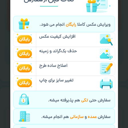
لازم را انجام دهید.
ایمیل جهت ثبت یا پیگیری سفارش:
aks4chap.com@gmail.com
ویرایش عکس کاملا
رایگان
انجام می شود.
افزایش کیفیت عکس
حذف بک‌گراند و زمینه
برای ارسال پیام کلیک کنید
اصلاح ساده طرح
تغییر سایز برای چاپ
خیالت راحت از
سفارش گیری
سفارش حتی
تکی
هم پذیرفته میشه.
سفارش
عمده
و
سازمانی
هم انجام میشه.