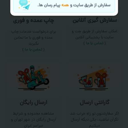
سفارش از طریق سایت و
همه
پیام رسان ها.
سفارش گیری آنلاین
چاپ عمده و فوری
امکان سفارش از طریق چت و
برای درخواست خدمات چاپ
سایت با پشتیبانی آنلاین
عمده و فوری با ما تماس
(
تماس با ما‌
)
بگیرید
(
تماس با ما
)
گارانتی ارسال
ارسال رایگان
اگر سفارشتون تو راه خراب شد
مشاهده محدوده و شرایط
نگران نباشید، یکی دیگه ارسال
ارسال رایگان در شهر تهران و
میکنیم
سراسر ایران