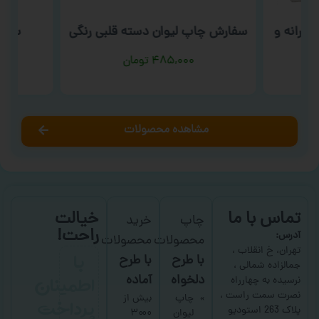
رانه و
سفارش چاپ لیوان دسته قلبی رنگی
سفار
۴۸۵,۰۰۰
تومان
مشاهده محصولات
تماس با ما
خیالت
چاپ
خرید
راحت!
آدرس:
محصولات
محصولات
با
تهران، خ انقلاب ،
با طرح
با طرح
جمالزاده شمالی ،
اطمینان
دلخواه
آماده
نرسیده به چهارراه
نصرت سمت راست ،
پرداخت
چاپ
بیش از
پلاک 263 استودیو
لیوان
۳۰۰۰