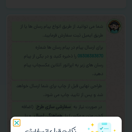
شما می توانید از طریق انواع پیام رسان ها یا از
طریق ایمیل ثبت سفارش فرمایید.
برای ارسال پیام در پیام رسان ها شماره
09308383670
را ذخیره کنید و در یکی از پیام
رسان های زیر به اپراتور آنلاین عکسچاپ پیام
دهید.
طراحی نهایی قبل از چاپ برای شما ارسال خواهد
شد و پس از تایید چاپ می شود.
در صورت نیاز به
سفارشی سازی طرح
(اضافه
کردن متن و عکس) یا
هماهنگی ارسال
و یا
کادو کردن سفارش
با اپراتو عکسچاپ هماهنگی
نکات قبل از سفارش