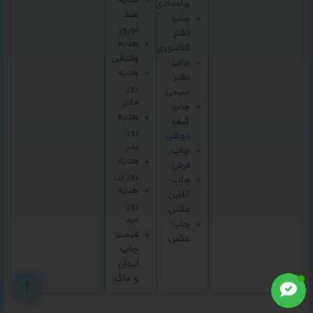
هدیه
جامدادی
عید
چاپ
نوروز
دفتر
هدیه
کلاسوری
ولنتاین
چاپ
هدیه
دفتر
روز
سیمی
مادر
چاپ
هدیه
کیف
روز
دوشی
پدر
چاپ
هدیه
فرش
روز زن
چاپ
هدیه
آنلاین
روز
عکس
مرد
چاپ
قیمت
عکس
چاپ
لیوان
و ماگ