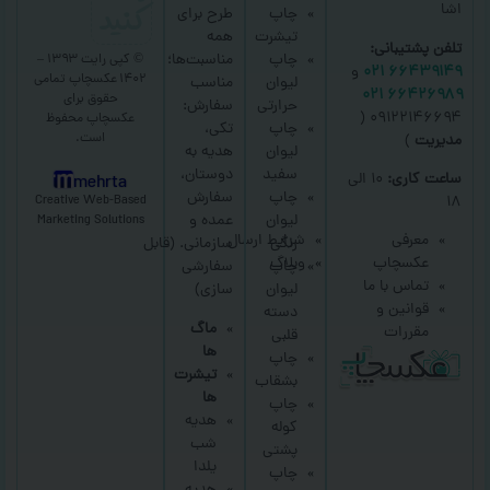
کنید
اشا
چاپ
طرح برای
تیشرت
همه
تلفن پشتیبانی:
چاپ
مناسبت‌ها؛
© کپی رایت ۱۳۹۳ –
۶۶۴۳۹۱۴۹ ۰۲۱
و
۱۴۰۲ عکسچاپ
تمامی
لیوان
مناسب
۶۶۴۲۶۹۸۹ ۰۲۱
حقوق برای
حرارتی
سفارش:
۰۹۱۲۲۱۴۶۶۹۴ (
عکسچاپ
محفوظ
چاپ
تکی،
است.
مدیریت
)
لیوان
هدیه به
سفید
دوستان،
ساعت کاری:
۱۰ الی
mehrta
چاپ
سفارش
Creative Web-Based
۱۸
لیوان
عمده و
Marketing Solutions
معرفی
شرایط ارسال
رنگی
سازمانی.
(قابل
عکسچاپ
وبلاگ
چاپ
سفارشی
تماس با ما
لیوان
سازی)
قوانین و
دسته
ماگ
مقررات
قلبی
ها
چاپ
تیشرت
بشقاب
ها
چاپ
هدیه
کوله
شب
پشتی
یلدا
چاپ