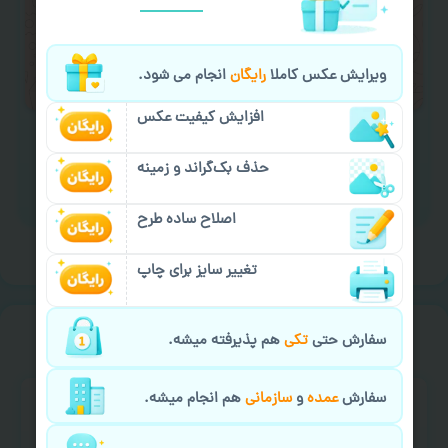
لازم را انجام دهید.
ایمیل جهت ثبت یا پیگیری سفارش:
ویرایش عکس کاملا
رایگان
انجام می شود.
aks4chap.com@gmail.com
افزایش کیفیت عکس
حذف بک‌گراند و زمینه
برای ارسال پیام کلیک کنید
اصلاح ساده طرح
تغییر سایز برای چاپ
خیالت راحت از
سفارش گیری
سفارش حتی
تکی
هم پذیرفته میشه.
سفارش
عمده
و
سازمانی
هم انجام میشه.