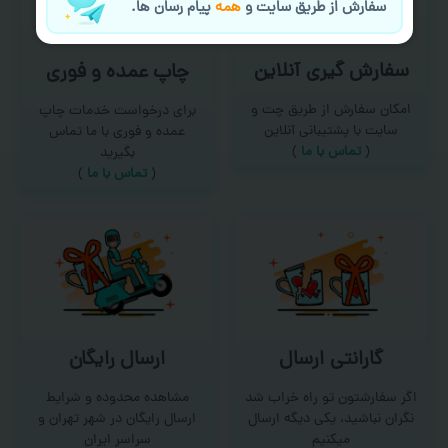
سفارش از طریق سایت و
همه
پیام رسان ها.
سفارش گیری آنلاین
چاپ عمده و فوری
امکان سفارش از طریق چت و
برای درخواست خدمات چاپ
سایت با پشتیبانی آنلاین
عمده و فوری با ما تماس
(
تماس با ما‌
)
بگیرید
(
تماس با ما
)
گارانتی ارسال
ارسال رایگان
اگر سفارشتون تو راه خراب شد
مشاهده محدوده و شرایط
نگران نباشید، یکی دیگه ارسال
ارسال رایگان در شهر تهران و
میکنیم
سراسر ایران