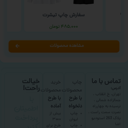
شتی
سف
سفارش چاپ تیشرت
۴۸۵,۰۰۰
تومان
مشاهده محصولات
تماس با ما
خیالت
چاپ
خرید
راحت!
آدرس:
محصولات
محصولات
با
تهران، خ انقلاب ،
با طرح
با طرح
جمالزاده شمالی ،
اطمینان
دلخواه
آماده
نرسیده به چهارراه
نصرت سمت راست ،
پرداخت
چاپ
بیش از
پلاک 263 استودیو
لیوان
۳۰۰۰
کنید
اشا
چاپ
طرح برای