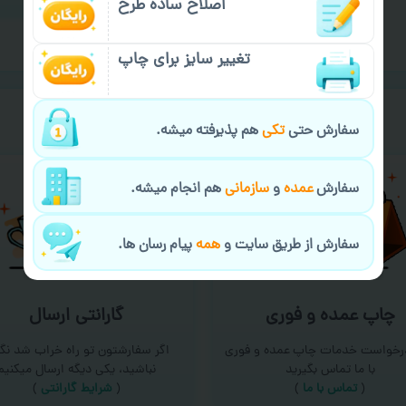
اصلاح ساده طرح
تغییر سایز برای چاپ
خیالت راحت از
سفارش گیری
سفارش حتی
تکی
هم پذیرفته میشه.
سفارش
عمده
و
سازمانی
هم انجام میشه.
سفارش از طریق سایت و
همه
پیام رسان ها.
چاپ عمده و فوری
گارانتی ارسال
درخواست خدمات چاپ عمده و فوری
اگر سفارشتون تو راه خراب شد نگر
با ما تماس بگیرید
نباشید، یکی دیگه ارسال میکنیم
(
تماس با ما
)
(
شرایط گارانتی
)