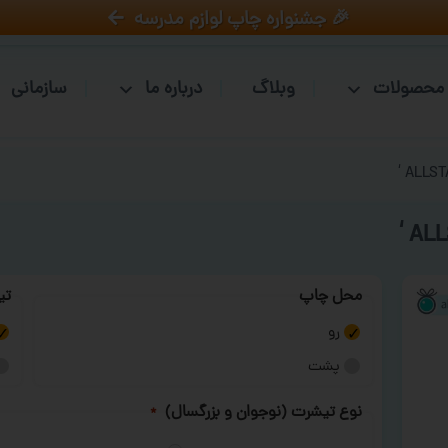
🎉 جشنواره چاپ لوازم مدرسه
محصولات
وبلاگ
درباره ما
سازمانی
محل چاپ
تی
رو
پشت
نوع تیشرت (نوجوان و بزرگسال)
*