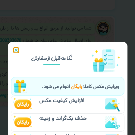
شما می توانید از طریق انواع پیام رسان ها یا از ط
برای ارسال پیام در پیام رسان ها شماره
308383670
به اپراتور آنلاین عکسچاپ پیام دهید.
نکات قبل از سفارش
طراحی نهایی قبل از چاپ برای شما ارسال خواهد 
در صورت نیاز به
سفارشی سازی طرح
(اضافه کرد
کردن سفارش
با اپراتو عکسچاپ هماهنگی لازم را ا
ویرایش عکس کاملا
رایگان
انجام می شود.
ایمیل جهت ثبت یا پیگیری سفارش:
m@gmail.com
افزایش کیفیت عکس
حذف بک‌گراند و زمینه