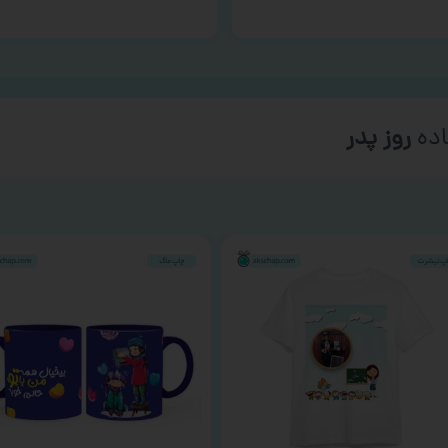
ده
روز پدر