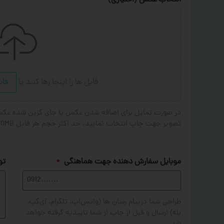
انتخاب عکس (اختیاری)
فایل ها را اینجا رها کنید
یا
فای
تصویر جهت چاپ انتخاب نمایید. حد اکثر حجم هر فایل 20MB . فرمت های مجاز: JPG,PNG,JPEG
موبایل سفارش دهنده جهت هماهنگی
تو
*
طراحی شما درپیام رسان ها (واتس‌اپ، تلگرام، آی‌گپ،
بله) ارسال و قبل از چاپ از شما تاییدیه گرفته خواهد