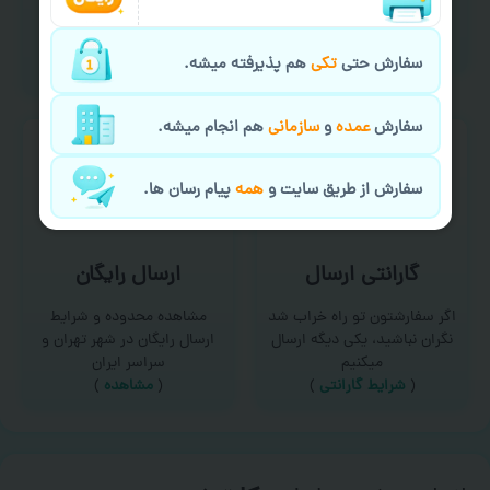
امکان سفارش از طریق چت و
برای درخواست خدمات چاپ
سایت با پشتیبانی آنلاین
عمده و فوری با ما تماس
(
تماس با ما‌
)
بگیرید
سفارش حتی
تکی
هم پذیرفته میشه.
(
تماس با ما
)
سفارش
عمده
و
سازمانی
هم انجام میشه.
سفارش از طریق سایت و
همه
پیام رسان ها.
گارانتی ارسال
ارسال رایگان
اگر سفارشتون تو راه خراب شد
مشاهده محدوده و شرایط
نگران نباشید، یکی دیگه ارسال
ارسال رایگان در شهر تهران و
میکنیم
سراسر ایران
(
شرایط گارانتی
)
(
مشاهده
)