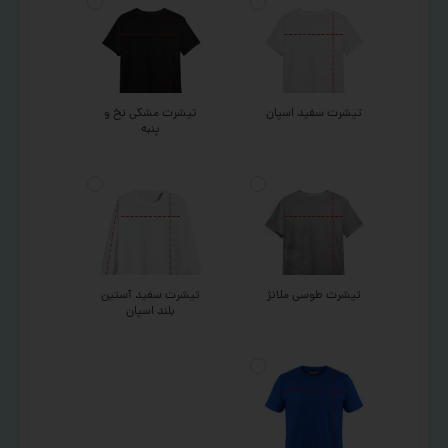
تیشرت سفید اسپان
تیشرت مشکی نخ و
پنبه
تیشرت طوسی ملانژ
تیشرت سفید آستین
بلند اسپان