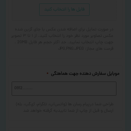
فایل ها را انتخاب کنید
در صورت تمایل برای اضافه شدن عکس یا جای گزین شده
عکس تصاویر مورد نظر خود را انتخاب کنید. از ۱ تا ۳ تصویر
جهت چاپ انتخاب نمایید. حد اکثر حجم هر فایل 20MB .
فرمت های مجاز: JPG,PNG,JPEG
موبایل سفارش دهنده جهت هماهنگی
*
طراحی شما درپیام رسان ها (واتس‌اپ، تلگرام، آی‌گپ، بله)
ارسال و قبل از چاپ از شما تاییدیه گرفته خواهد شد