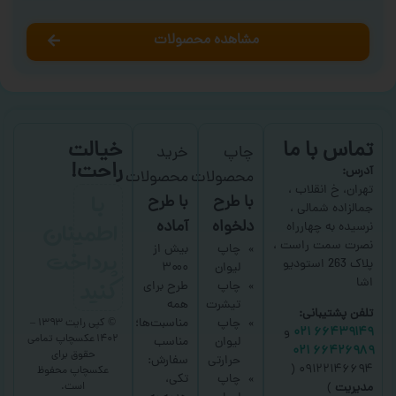
مشاهده محصولات
تماس با ما
خیالت
چاپ
خرید
راحت!
آدرس:
محصولات
محصولات
با
تهران، خ انقلاب ،
با طرح
با طرح
جمالزاده شمالی ،
اطمینان
دلخواه
آماده
نرسیده به چهارراه
نصرت سمت راست ،
پرداخت
چاپ
بیش از
پلاک 263 استودیو
لیوان
۳۰۰۰
کنید
اشا
چاپ
طرح برای
تیشرت
همه
تلفن پشتیبانی:
چاپ
مناسبت‌ها؛
© کپی رایت ۱۳۹۳ –
۶۶۴۳۹۱۴۹ ۰۲۱
و
۱۴۰۲ عکسچاپ
تمامی
لیوان
مناسب
۶۶۴۲۶۹۸۹ ۰۲۱
حقوق برای
حرارتی
سفارش:
۰۹۱۲۲۱۴۶۶۹۴ (
عکسچاپ
محفوظ
چاپ
تکی،
است.
مدیریت
)