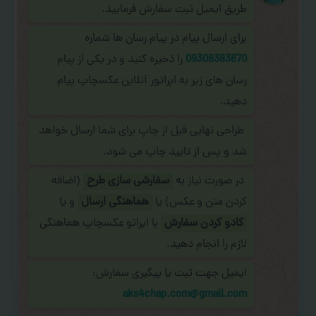
طریق ایمیل ثبت سفارش فرمایید.
برای ارسال پیام در پیام رسان ها شماره
09308383670
را ذخیره کنید و در یکی از پیام
رسان های زیر به اپراتور آنلاین عکسچاپ پیام
دهید.
طراحی نهایی قبل از چاپ برای شما ارسال خواهد
شد و پس از تایید چاپ می شود.
در صورت نیاز به
سفارشی سازی طرح
(اضافه
کردن متن و عکس) یا
هماهنگی ارسال
و یا
کادو کردن سفارش
با اپراتو عکسچاپ هماهنگی
لازم را انجام دهید.
ایمیل جهت ثبت یا پیگیری سفارش:
aks4chap.com@gmail.com