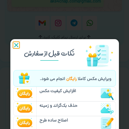
aks4chap.com@gmail.com
برای ارسال پیام کلیک کنید
نکات قبل از سفارش
خیالت راحت از
سفارش گیری
ویرایش عکس کاملا
رایگان
انجام می شود.
افزایش کیفیت عکس
حذف بک‌گراند و زمینه
اصلاح ساده طرح