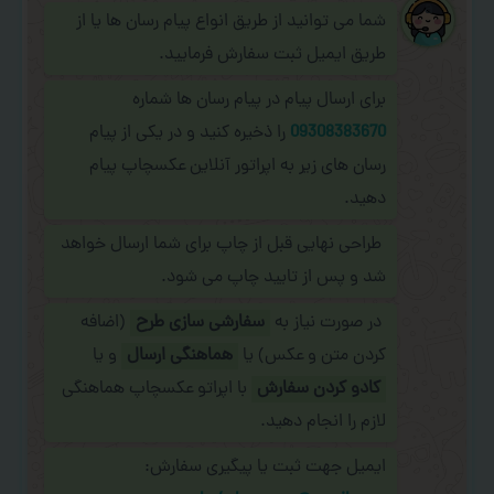
شما می توانید از طریق انواع پیام رسان ها یا از
طریق ایمیل ثبت سفارش فرمایید.
برای ارسال پیام در پیام رسان ها شماره
09308383670
را ذخیره کنید و در یکی از پیام
رسان های زیر به اپراتور آنلاین عکسچاپ پیام
دهید.
طراحی نهایی قبل از چاپ برای شما ارسال خواهد
شد و پس از تایید چاپ می شود.
در صورت نیاز به
سفارشی سازی طرح
(اضافه
کردن متن و عکس) یا
هماهنگی ارسال
و یا
کادو کردن سفارش
با اپراتو عکسچاپ هماهنگی
لازم را انجام دهید.
ایمیل جهت ثبت یا پیگیری سفارش: