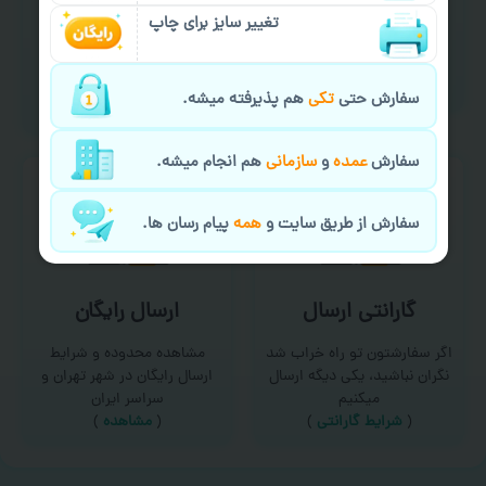
سفارش گیری آنلاین
چاپ عمده و فوری
تغییر سایز برای چاپ
امکان سفارش از طریق چت و
برای درخواست خدمات چاپ
سایت با پشتیبانی آنلاین
عمده و فوری با ما تماس
(
تماس با ما‌
)
بگیرید
سفارش حتی
تکی
هم پذیرفته میشه.
(
تماس با ما
)
سفارش
عمده
و
سازمانی
هم انجام میشه.
سفارش از طریق سایت و
همه
پیام رسان ها.
گارانتی ارسال
ارسال رایگان
اگر سفارشتون تو راه خراب شد
مشاهده محدوده و شرایط
نگران نباشید، یکی دیگه ارسال
ارسال رایگان در شهر تهران و
میکنیم
سراسر ایران
(
شرایط گارانتی
)
(
مشاهده
)