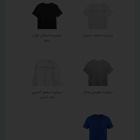
تیشرت سفید اسپان
تیشرت مشکی نخ و
پنبه
تیشرت طوسی ملانژ
تیشرت سفید آستین
بلند اسپان