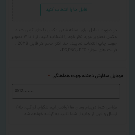
فایل ها را انتخاب کنید
در صورت تمایل برای اضافه شدن عکس یا جای گزین شده
عکس تصاویر مورد نظر خود را انتخاب کنید. از ۱ تا ۳ تصویر
جهت چاپ انتخاب نمایید. حد اکثر حجم هر فایل 20MB .
فرمت های مجاز: JPG,PNG,JPEG
موبایل سفارش دهنده جهت هماهنگی
*
طراحی شما درپیام رسان ها (واتس‌اپ، تلگرام، آی‌گپ، بله)
ارسال و قبل از چاپ از شما تاییدیه گرفته خواهد شد