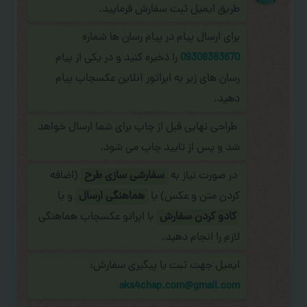
طریق ایمیل ثبت سفارش فرمایید.
برای ارسال پیام در پیام رسان ها شماره
09308383670
را ذخیره کنید و در یکی از پیام
رسان های زیر به اپراتور آنلاین عکسچاپ پیام
دهید.
طراحی نهایی قبل از چاپ برای شما ارسال خواهد
شد و پس از تایید چاپ می شود.
در صورت نیاز به
سفارشی سازی طرح
(اضافه
کردن متن و عکس) یا
هماهنگی ارسال
و یا
کادو کردن سفارش
با اپراتو عکسچاپ هماهنگی
لازم را انجام دهید.
ایمیل جهت ثبت یا پیگیری سفارش:
aks4chap.com@gmail.com