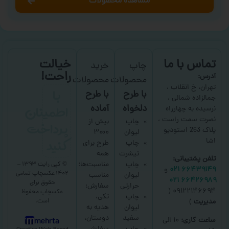
مشاهده محصولات
تماس با ما
خیالت
چاپ
خرید
راحت!
آدرس:
محصولات
محصولات
با
تهران، خ انقلاب ،
با طرح
با طرح
جمالزاده شمالی ،
اطمینان
دلخواه
آماده
نرسیده به چهارراه
نصرت سمت راست ،
پرداخت
چاپ
بیش از
پلاک 263 استودیو
لیوان
۳۰۰۰
کنید
اشا
چاپ
طرح برای
تیشرت
همه
تلفن پشتیبانی:
چاپ
مناسبت‌ها؛
© کپی رایت ۱۳۹۳ –
۶۶۴۳۹۱۴۹ ۰۲۱
و
۱۴۰۲ عکسچاپ
تمامی
لیوان
مناسب
۶۶۴۲۶۹۸۹ ۰۲۱
حقوق برای
حرارتی
سفارش:
۰۹۱۲۲۱۴۶۶۹۴ (
عکسچاپ
محفوظ
چاپ
تکی،
است.
مدیریت
)
لیوان
هدیه به
سفید
دوستان،
ساعت کاری:
۱۰ الی
mehrta