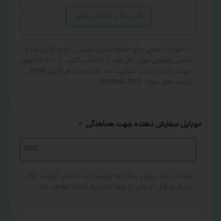
فایل ها را انتخاب کنید
در صورت تمایل برای اضافه شدن عکس یا جای گزین شده
عکس تصاویر مورد نظر خود را انتخاب کنید. از ۱ تا ۳ تصویر
جهت چاپ انتخاب نمایید. حد اکثر حجم هر فایل 20MB .
فرمت های مجاز: JPG,PNG,JPEG
موبایل سفارش دهنده جهت هماهنگی
*
طراحی شما درپیام رسان ها (واتس‌اپ، تلگرام، آی‌گپ، بله)
ارسال و قبل از چاپ از شما تاییدیه گرفته خواهد شد