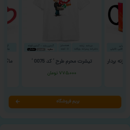
نه بردار
تیشرت محرم طرح ‘ کد 0075 ‘
ماگ ولن
۷۷۵,۰۰۰
تومان
بریم فروشگاه