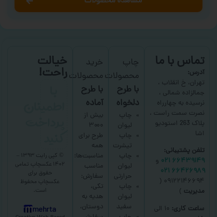
مشاهده محصولات
تماس با ما
خیالت
چاپ
خرید
راحت!
آدرس:
محصولات
محصولات
با
تهران، خ انقلاب ،
با طرح
با طرح
جمالزاده شمالی ،
اطمینان
دلخواه
آماده
نرسیده به چهارراه
نصرت سمت راست ،
پرداخت
چاپ
بیش از
پلاک 263 استودیو
لیوان
۳۰۰۰
کنید
اشا
چاپ
طرح برای
تیشرت
همه
تلفن پشتیبانی:
چاپ
مناسبت‌ها؛
© کپی رایت ۱۳۹۳ –
۶۶۴۳۹۱۴۹ ۰۲۱
و
۱۴۰۲ عکسچاپ
تمامی
لیوان
مناسب
۶۶۴۲۶۹۸۹ ۰۲۱
حقوق برای
حرارتی
سفارش:
۰۹۱۲۲۱۴۶۶۹۴ (
عکسچاپ
محفوظ
چاپ
تکی،
است.
مدیریت
)
لیوان
هدیه به
سفید
دوستان،
ساعت کاری:
۱۰ الی
mehrta