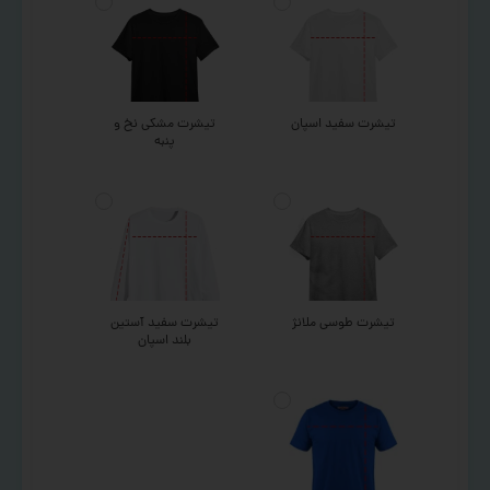
تیشرت سفید اسپان
تیشرت مشکی نخ و
پنبه
تیشرت طوسی ملانژ
تیشرت سفید آستین
بلند اسپان