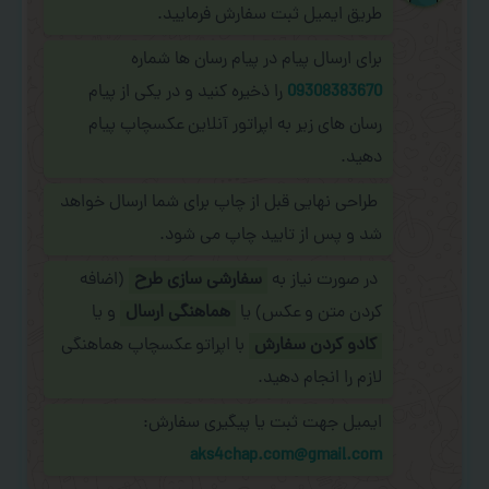
طریق ایمیل ثبت سفارش فرمایید.
برای ارسال پیام در پیام رسان ها شماره
09308383670
را ذخیره کنید و در یکی از پیام
رسان های زیر به اپراتور آنلاین عکسچاپ پیام
دهید.
طراحی نهایی قبل از چاپ برای شما ارسال خواهد
شد و پس از تایید چاپ می شود.
در صورت نیاز به
سفارشی سازی طرح
(اضافه
کردن متن و عکس) یا
هماهنگی ارسال
و یا
کادو کردن سفارش
با اپراتو عکسچاپ هماهنگی
لازم را انجام دهید.
ایمیل جهت ثبت یا پیگیری سفارش:
aks4chap.com@gmail.com