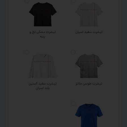
تیشرت سفید اسپان
تیشرت مشکی نخ و
پنبه
تیشرت طوسی ملانژ
تیشرت سفید آستین
بلند اسپان