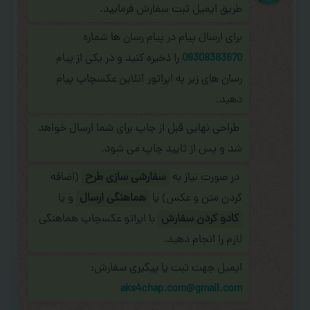
طریق ایمیل ثبت سفارش فرمایید.
برای ارسال پیام در پیام رسان ها شماره
09308383670
را ذخیره کنید و در یکی از پیام
رسان های زیر به اپراتور آنلاین عکسچاپ پیام
دهید.
طراحی نهایی قبل از چاپ برای شما ارسال خواهد
شد و پس از تایید چاپ می شود.
در صورت نیاز به
سفارشی سازی طرح
(اضافه
کردن متن و عکس) یا
هماهنگی ارسال
و یا
کادو کردن سفارش
با اپراتو عکسچاپ هماهنگی
لازم را انجام دهید.
ایمیل جهت ثبت یا پیگیری سفارش:
aks4chap.com@gmail.com