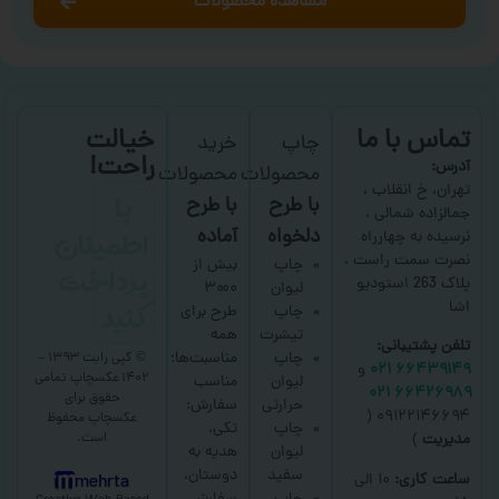
مشاهده محصولات
تماس با ما
خیالت
چاپ
خرید
راحت!
آدرس:
محصولات
محصولات
با
تهران، خ انقلاب ،
با طرح
با طرح
جمالزاده شمالی ،
اطمینان
دلخواه
آماده
نرسیده به چهارراه
نصرت سمت راست ،
پرداخت
چاپ
بیش از
پلاک 263 استودیو
لیوان
۳۰۰۰
کنید
اشا
چاپ
طرح برای
تیشرت
همه
تلفن پشتیبانی:
چاپ
مناسبت‌ها؛
© کپی رایت ۱۳۹۳ –
۶۶۴۳۹۱۴۹ ۰۲۱
و
۱۴۰۲ عکسچاپ
تمامی
لیوان
مناسب
۶۶۴۲۶۹۸۹ ۰۲۱
حقوق برای
حرارتی
سفارش:
۰۹۱۲۲۱۴۶۶۹۴ (
عکسچاپ
محفوظ
چاپ
تکی،
است.
مدیریت
)
لیوان
هدیه به
سفید
دوستان،
ساعت کاری:
۱۰ الی
mehrta