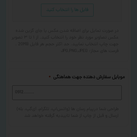
فایل ها را انتخاب کنید
در صورت تمایل برای اضافه شدن عکس یا جای گزین شده
عکس تصاویر مورد نظر خود را انتخاب کنید. از ۱ تا ۳ تصویر
جهت چاپ انتخاب نمایید. حد اکثر حجم هر فایل 20MB .
فرمت های مجاز: JPG,PNG,JPEG
موبایل سفارش دهنده جهت هماهنگی
*
طراحی شما درپیام رسان ها (واتس‌اپ، تلگرام، آی‌گپ، بله)
ارسال و قبل از چاپ از شما تاییدیه گرفته خواهد شد