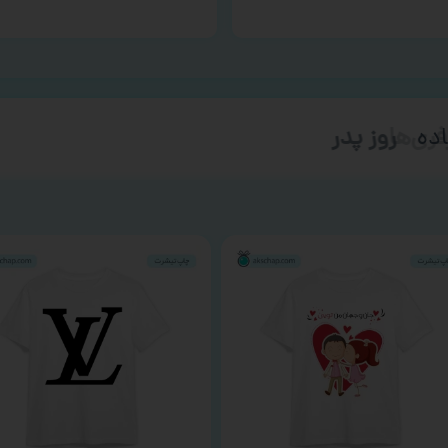
ده
روز پدر