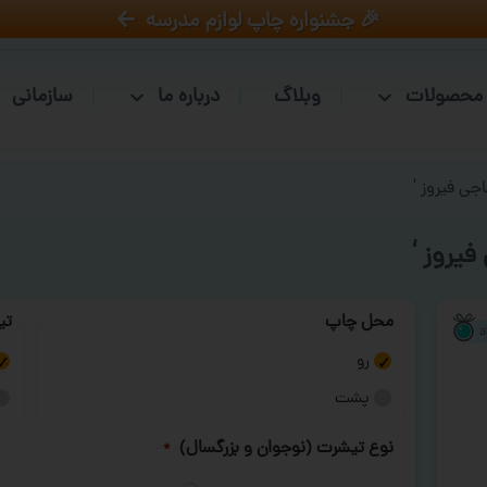
🎉 جشنواره چاپ لوازم مدرسه
محصولات
وبلاگ
درباره ما
سازمانی
جی فیروز ‘
یروز ‘
محل چاپ
تی
رو
پشت
نوع تیشرت (نوجوان و بزرگسال)
*