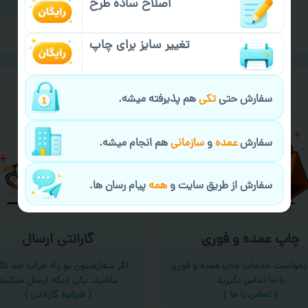
اصلاح ساده طرح
تغییر سایز برای چاپ
خیالت راحت از
سفارش گیری
سفارش حتی
تکی
هم پذیرفته میشه.
سفارش
عمده
و
سازمانی
هم انجام میشه.
سفارش از طریق سایت و
همه
پیام رسان ها.
چاپ عمده و فوری
گارانتی ارسال
درخواست خدمات چاپ عمده و فوری
اگر سفارشتون تو راه خراب شد نگر
با ما تماس بگیرید
نباشید، یکی دیگه ارسال میکنیم
(
تماس با ما
)
(
شرایط گارانتی
)