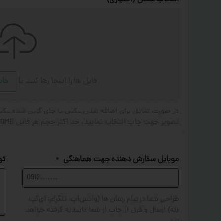
انتخاب عکس (اختیاری)
فایل ها را اینجا رها کنید
یا
فای
تصویر جهت چاپ انتخاب نمایید. حد اکثر حجم هر فایل 20MB . فرمت های مجاز: JPG,PNG,JPEG
موبایل سفارش دهنده جهت هماهنگی
تو
*
طراحی شما درپیام رسان ها (واتس‌اپ، تلگرام، آی‌گپ،
بله) ارسال و قبل از چاپ از شما تاییدیه گرفته خواهد